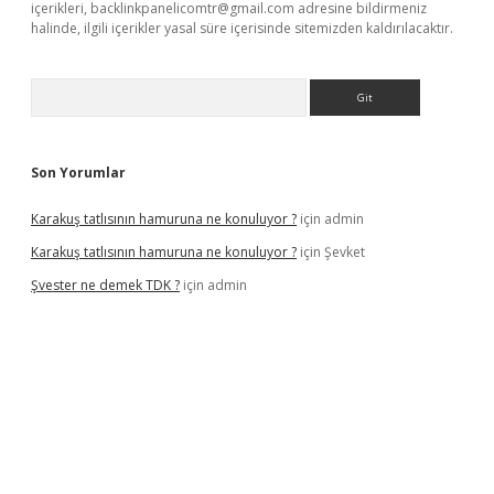
içerikleri,
backlinkpanelicomtr@gmail.com
adresine bildirmeniz
halinde, ilgili içerikler yasal süre içerisinde sitemizden kaldırılacaktır.
Arama
Son Yorumlar
Karakuş tatlısının hamuruna ne konuluyor ?
için
admin
Karakuş tatlısının hamuruna ne konuluyor ?
için
Şevket
Şvester ne demek TDK ?
için
admin
er.xyz