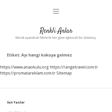
menüyü
Anasayfa
aç
Gizlilik Politikası
Renkli Anlar
Yasal Uyarı
Merak uyandıran fikirlerle her güne eğlenceli bir dokunuş.
Hakkımızda
Etiket:
Ayı hangi kokuya gelmez
https://www.anaokulu.org
https://rangetravel.com.tr
https://promatareklam.com.tr
Sitemap
Sidebar
Son Yazılar