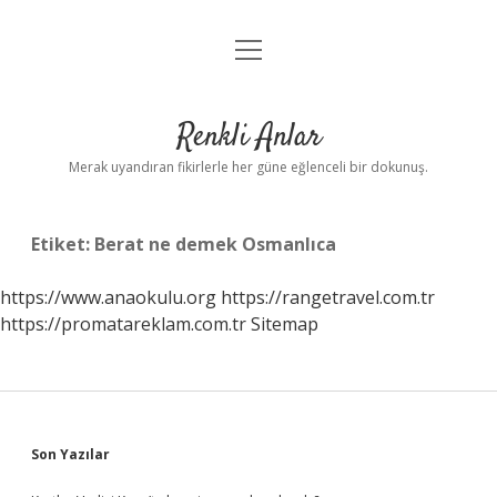
menüyü
Anasayfa
aç
Gizlilik Politikası
Renkli Anlar
Yasal Uyarı
Merak uyandıran fikirlerle her güne eğlenceli bir dokunuş.
Hakkımızda
Etiket:
Berat ne demek Osmanlıca
https://www.anaokulu.org
https://rangetravel.com.tr
https://promatareklam.com.tr
Sitemap
Sidebar
Son Yazılar