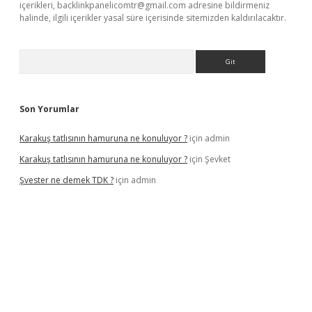
içerikleri,
backlinkpanelicomtr@gmail.com
adresine bildirmeniz
halinde, ilgili içerikler yasal süre içerisinde sitemizden kaldırılacaktır.
Arama
Son Yorumlar
Karakuş tatlısının hamuruna ne konuluyor ?
için
admin
Karakuş tatlısının hamuruna ne konuluyor ?
için
Şevket
Şvester ne demek TDK ?
için
admin
xper.xyz