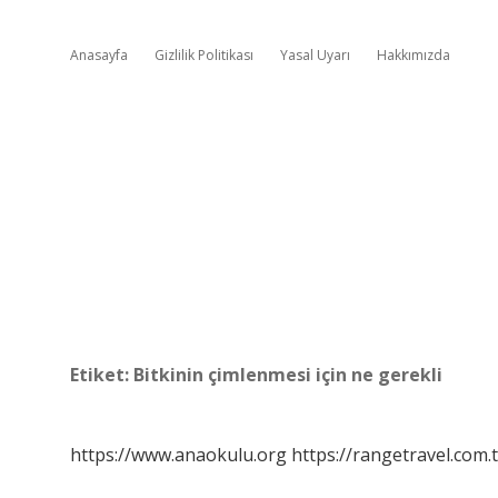
Anasayfa
Gizlilik Politikası
Yasal Uyarı
Hakkımızda
Etiket:
Bitkinin çimlenmesi için ne gerekli
https://www.anaokulu.org
https://rangetravel.com.t