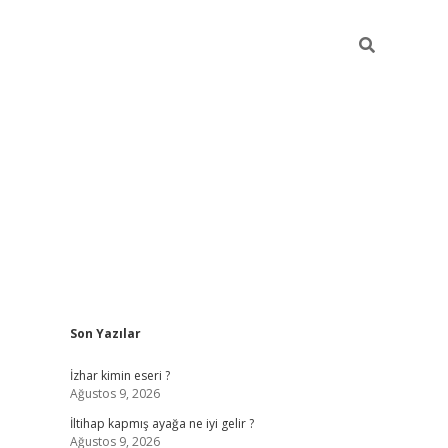
Sidebar
Son Yazılar
elexbet yeni giriş adresi
betexper.xyz
İzhar kimin eseri ?
Ağustos 9, 2026
İltihap kapmış ayağa ne iyi gelir ?
Ağustos 9, 2026