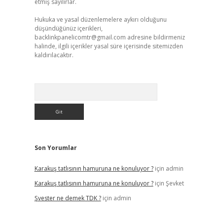
etmiş sayılırlar.
Hukuka ve yasal düzenlemelere aykırı olduğunu
düşündüğünüz içerikleri,
backlinkpanelicomtr@gmail.com
adresine bildirmeniz
halinde, ilgili içerikler yasal süre içerisinde sitemizden
kaldırılacaktır.
Arama
Son Yorumlar
Karakuş tatlısının hamuruna ne konuluyor ?
için
admin
Karakuş tatlısının hamuruna ne konuluyor ?
için
Şevket
Şvester ne demek TDK ?
için
admin