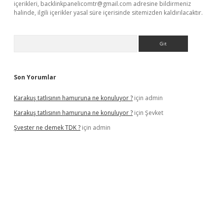
içerikleri,
backlinkpanelicomtr@gmail.com
adresine bildirmeniz
halinde, ilgili içerikler yasal süre içerisinde sitemizden kaldırılacaktır.
Arama
Son Yorumlar
Karakuş tatlısının hamuruna ne konuluyor ?
için
admin
Karakuş tatlısının hamuruna ne konuluyor ?
için
Şevket
Şvester ne demek TDK ?
için
admin
er.xyz