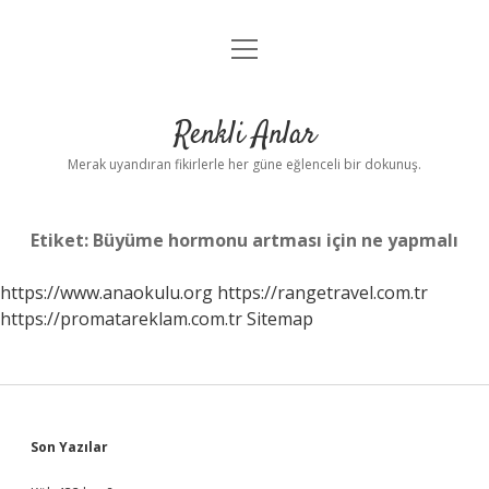
menüyü
Anasayfa
aç
Gizlilik Politikası
Renkli Anlar
Yasal Uyarı
Merak uyandıran fikirlerle her güne eğlenceli bir dokunuş.
Hakkımızda
Etiket:
Büyüme hormonu artması için ne yapmalı
https://www.anaokulu.org
https://rangetravel.com.tr
https://promatareklam.com.tr
Sitemap
Sidebar
Son Yazılar