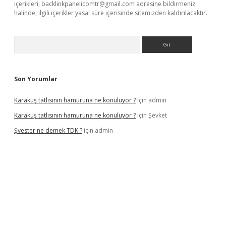
içerikleri,
backlinkpanelicomtr@gmail.com
adresine bildirmeniz
halinde, ilgili içerikler yasal süre içerisinde sitemizden kaldırılacaktır.
Arama
Son Yorumlar
Karakuş tatlısının hamuruna ne konuluyor ?
için
admin
Karakuş tatlısının hamuruna ne konuluyor ?
için
Şevket
Şvester ne demek TDK ?
için
admin
per.xyz