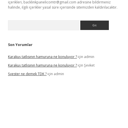
içerikleri,
backlinkpanelicomtr@gmail.com
adresine bildirmeniz
halinde, ilgili içerikler yasal süre içerisinde sitemizden kaldırılacaktır.
Arama
Son Yorumlar
Karakuş tatlısının hamuruna ne konuluyor ?
için
admin
Karakuş tatlısının hamuruna ne konuluyor ?
için
Şevket
Şvester ne demek TDK ?
için
admin
er.xyz