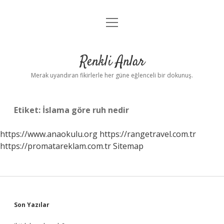
menüyü
Anasayfa
aç
Gizlilik Politikası
Renkli Anlar
Yasal Uyarı
Merak uyandıran fikirlerle her güne eğlenceli bir dokunuş.
Hakkımızda
Etiket:
İslama göre ruh nedir
https://www.anaokulu.org
https://rangetravel.com.tr
https://promatareklam.com.tr
Sitemap
Sidebar
Son Yazılar