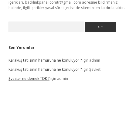
içerikleri,
backlinkpanelicomtr@gmail.com
adresine bildirmeniz
halinde, ilgili içerikler yasal süre içerisinde sitemizden kaldırılacaktır.
Arama
Son Yorumlar
Karakuş tatlısının hamuruna ne konuluyor ?
için
admin
Karakuş tatlısının hamuruna ne konuluyor ?
için
Şevket
Şvester ne demek TDK ?
için
admin
er.xyz