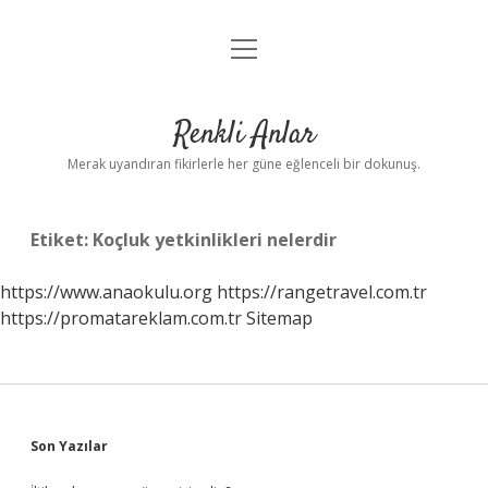
menüyü
Anasayfa
aç
Gizlilik Politikası
Renkli Anlar
Yasal Uyarı
Merak uyandıran fikirlerle her güne eğlenceli bir dokunuş.
Hakkımızda
Etiket:
Koçluk yetkinlikleri nelerdir
https://www.anaokulu.org
https://rangetravel.com.tr
https://promatareklam.com.tr
Sitemap
Sidebar
Son Yazılar