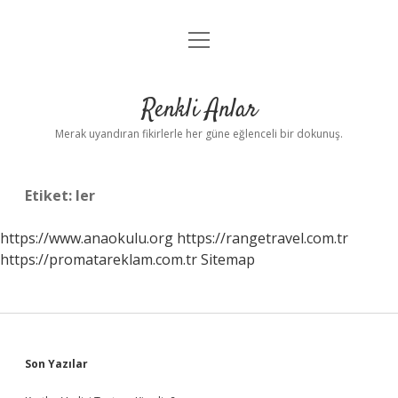
menüyü
Anasayfa
aç
Gizlilik Politikası
Renkli Anlar
Yasal Uyarı
Merak uyandıran fikirlerle her güne eğlenceli bir dokunuş.
Hakkımızda
Etiket:
ler
https://www.anaokulu.org
https://rangetravel.com.tr
https://promatareklam.com.tr
Sitemap
Sidebar
Son Yazılar