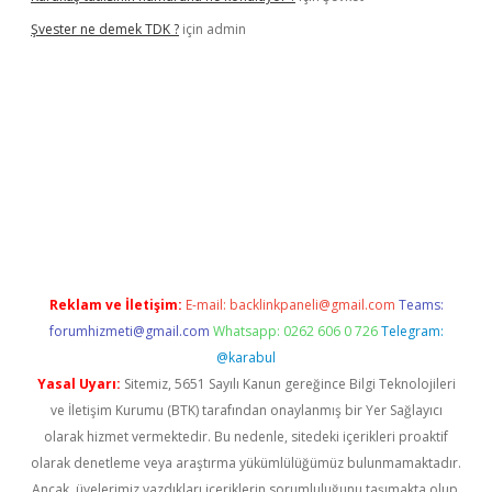
Şvester ne demek TDK ?
için
admin
per.xyz
Reklam ve İletişim:
E-mail:
backlinkpaneli@gmail.com
Teams:
forumhizmeti@gmail.com
Whatsapp: 0262 606 0 726
Telegram:
@karabul
Yasal Uyarı:
Sitemiz, 5651 Sayılı Kanun gereğince Bilgi Teknolojileri
ve İletişim Kurumu (BTK) tarafından onaylanmış bir Yer Sağlayıcı
olarak hizmet vermektedir. Bu nedenle, sitedeki içerikleri proaktif
olarak denetleme veya araştırma yükümlülüğümüz bulunmamaktadır.
Ancak, üyelerimiz yazdıkları içeriklerin sorumluluğunu taşımakta olup,