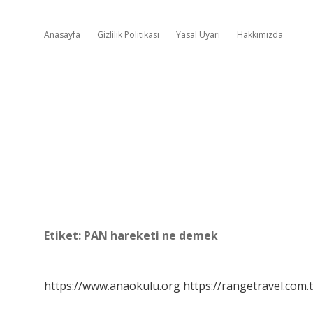
Anasayfa
Gizlilik Politikası
Yasal Uyarı
Hakkımızda
Etiket:
PAN hareketi ne demek
https://www.anaokulu.org
https://rangetravel.com.t