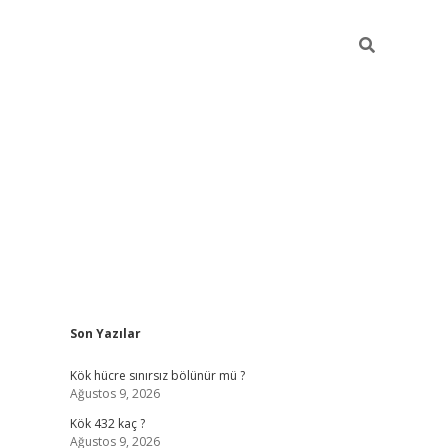
Sidebar
Son Yazılar
elexbet yeni giriş adresi
betexper.xyz
Kök hücre sınırsız bölünür mü ?
Ağustos 9, 2026
Kök 432 kaç ?
Ağustos 9, 2026