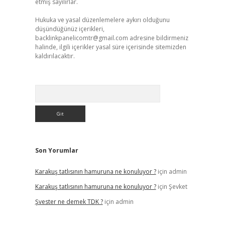
etmiş sayılırlar.
Hukuka ve yasal düzenlemelere aykırı olduğunu
düşündüğünüz içerikleri,
backlinkpanelicomtr@gmail.com
adresine bildirmeniz
halinde, ilgili içerikler yasal süre içerisinde sitemizden
kaldırılacaktır.
Arama
Son Yorumlar
Karakuş tatlısının hamuruna ne konuluyor ?
için
admin
Karakuş tatlısının hamuruna ne konuluyor ?
için
Şevket
Şvester ne demek TDK ?
için
admin