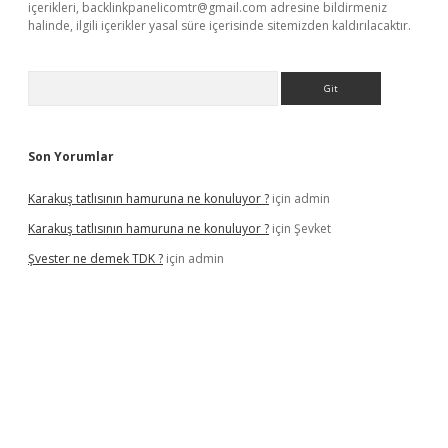
içerikleri,
backlinkpanelicomtr@gmail.com
adresine bildirmeniz
halinde, ilgili içerikler yasal süre içerisinde sitemizden kaldırılacaktır.
Arama
Son Yorumlar
Karakuş tatlısının hamuruna ne konuluyor ?
için
admin
Karakuş tatlısının hamuruna ne konuluyor ?
için
Şevket
Şvester ne demek TDK ?
için
admin
er.xyz