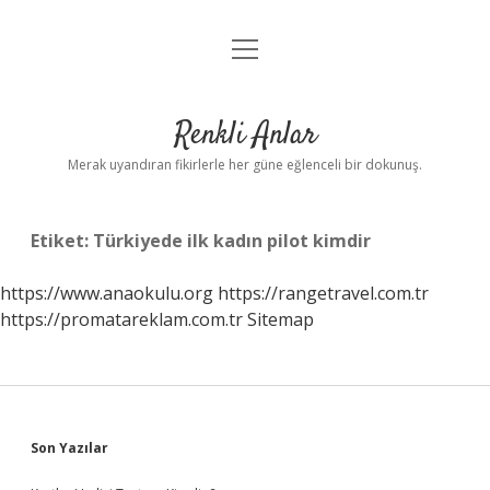
menüyü
Anasayfa
aç
Gizlilik Politikası
Renkli Anlar
Yasal Uyarı
Merak uyandıran fikirlerle her güne eğlenceli bir dokunuş.
Hakkımızda
Etiket:
Türkiyede ilk kadın pilot kimdir
https://www.anaokulu.org
https://rangetravel.com.tr
https://promatareklam.com.tr
Sitemap
Sidebar
Son Yazılar