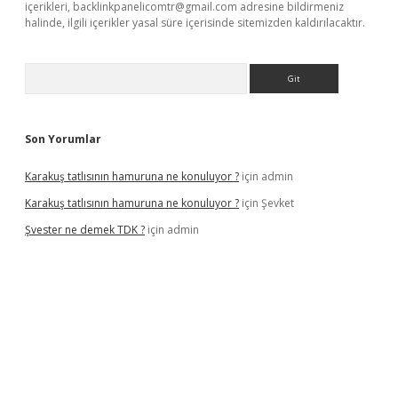
içerikleri,
backlinkpanelicomtr@gmail.com
adresine bildirmeniz
halinde, ilgili içerikler yasal süre içerisinde sitemizden kaldırılacaktır.
Arama
Son Yorumlar
Karakuş tatlısının hamuruna ne konuluyor ?
için
admin
Karakuş tatlısının hamuruna ne konuluyor ?
için
Şevket
Şvester ne demek TDK ?
için
admin
er.xyz