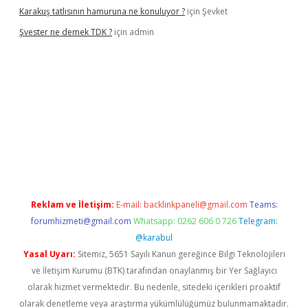
Karakuş tatlısının hamuruna ne konuluyor ?
için
Şevket
Şvester ne demek TDK ?
için
admin
ni giriş adresi
betexper.xyz
Reklam ve İletişim:
E-mail:
backlinkpaneli@gmail.com
Teams:
forumhizmeti@gmail.com
Whatsapp: 0262 606 0 726
Telegram:
@karabul
Yasal Uyarı:
Sitemiz, 5651 Sayılı Kanun gereğince Bilgi Teknolojileri
ve İletişim Kurumu (BTK) tarafından onaylanmış bir Yer Sağlayıcı
olarak hizmet vermektedir. Bu nedenle, sitedeki içerikleri proaktif
olarak denetleme veya araştırma yükümlülüğümüz bulunmamaktadır.