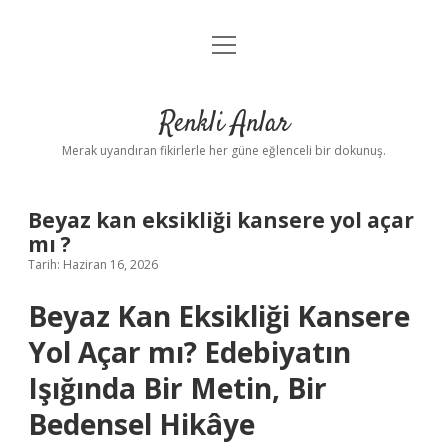
menüyü
Anasayfa
aç
Gizlilik Politikası
Renkli Anlar
Yasal Uyarı
Merak uyandıran fikirlerle her güne eğlenceli bir dokunuş.
Hakkımızda
Beyaz kan eksikliği kansere yol açar
mı ?
Tarih: Haziran 16, 2026
Beyaz Kan Eksikliği Kansere
Yol Açar mı? Edebiyatın
Işığında Bir Metin, Bir
Bedensel Hikâye