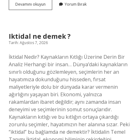
Kurtlar
Devamını okuyun
Yorum Bırak
Vadisi
Kaos’ta
hangi
oyuncular
olacak
Iktidal ne demek ?
?
Tarih: Ağustos 7, 2026
İktidal Nedir? Kaynakların Kıtlığı Üzerine Derin Bir
Analiz Herhangi bir insan… Dünya’daki kaynakların
sınırlı olduğunu gözlemleyen, seçimlerin her an
hayatımıza dokunduğunu hisseden, fırsat
maliyetleriyle dolu bir dünyada karar vermenin
ağırlığını yaşayan biri. Ekonomi, yalnızca
rakamlardan ibaret değildir; aynı zamanda insan
deneyimi ve seçimlerinin somut sonuçlarıdır.
Kaynakların kıtlığı ve bu kıtlığın ortaya çıkardığı
zorunlu seçimler, hayatımızın her alanına sızar. Peki
“iktidal” bu bağlamda ne demektir? İktidalin Temel
Tanımı İktidal, ekonomi biliminin çekirdeğini