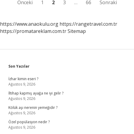
Yazı
Önceki
1
2
3
…
66
Sonraki
sayfalaması
https://www.anaokulu.org
https://rangetravel.com.tr
https://promatareklam.com.tr
Sitemap
Sidebar
Son Yazılar
İzhar kimin eseri ?
Ağustos 9, 2026
İltihap kapmış ayağa ne iyi gelir ?
Ağustos 9, 2026
Kölük aşı nerenin yemeğidir ?
Ağustos 9, 2026
Özel popülasyon nedir ?
Ağustos 9, 2026