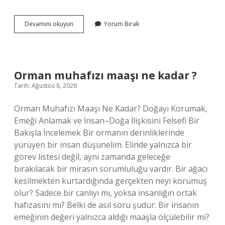
Pierre
Devamını okuyun
Yorum Bırak
Fabre
Türkiye
Genel
Müdürü
kimdir
Orman muhafızı maaşı ne kadar ?
?
Tarih: Ağustos 8, 2026
Orman Muhafızı Maaşı Ne Kadar? Doğayı Korumak,
Emeği Anlamak ve İnsan–Doğa İlişkisini Felsefi Bir
Bakışla İncelemek Bir ormanın derinliklerinde
yürüyen bir insan düşünelim. Elinde yalnızca bir
görev listesi değil, aynı zamanda geleceğe
bırakılacak bir mirasın sorumluluğu vardır. Bir ağacı
kesilmekten kurtardığında gerçekten neyi korumuş
olur? Sadece bir canlıyı mı, yoksa insanlığın ortak
hafızasını mı? Belki de asıl soru şudur: Bir insanın
emeğinin değeri yalnızca aldığı maaşla ölçülebilir mi?