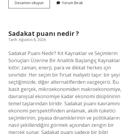
Kuzukulağı
Devamını okuyun
Yorum Bırak
tohumu
var
mı
?
Sadakat puanı nedir ?
Tarih: Ağustos 8, 2026
Sadakat Puanı Nedir? Kıt Kaynaklar ve Seçimlerin
Sonuçları Üzerine Bir Analitik Başlangıç Kaynaklar
kıttır; zaman, enerji, para ve dikkat herkes için
sınırlıdır. Her seçim bir fırsat maliyeti taşır: bir şeyi
seçtiğimizde, diğer alternatiflerden vazgeçeriz. Bu
basit gerçek, mikroekonomiden makroekonomiye,
davranışsal ekonomiye kadar ekonomi disiplininin
temel taşlarından biridir. Sadakat puanı kavramını
ekonomi perspektifinden anlamak, akıllı tüketici
seçimlerinin, piyasa dinamiklerinin ve politikaların
nasıl şekillendiğini görmek açısından zengin bir
mercek sunar. Sadakat puanı sadece bir bilgi