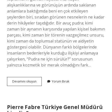
alışkanlıklarına ve görünüşün ardında saklanan
anlamlara baktığımda beni en çok etkileyen
şeylerden biri, sıradan görünen nesnelerin ne kadar
derin hikâyeler taşıdığıdır. Bir avuç pudra; kimi
zaman bir aynanın karşısında yapılan kişisel bakımın
parçası, kimi zaman bir törenin vazgeçilmez unsuru,
kimi zaman da toplumsal statünün ve aidiyetin
göstergesi olabilir. Dünyanın farklı bölgelerinde
insanların bedenleriyle kurduğu ilişkiyi anlamaya
çalışırken, “Pudra ne için sürülür?” sorusunun
yalnızca kozmetik bir merak olmadığını fark…
Pudra
Devamını okuyun
Yorum Bırak
ne
için
sürülür
?
Pierre Fabre Türkiye Genel Müdürü