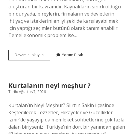
oluşturan bir kavramdır. Kaynakların sınırlı olduğu
bir dünyada, bireylerin, firmaların ve devletlerin
ihtiyaç ve isteklerini en iyi şekilde karşılayabilmek
için yaptığı seçimler bütünü olarak tanımlanabilir.
Temel ekonomik problem ise…
Iktidal
Devamını okuyun
Yorum Bırak
ne
demek
?
Kurtalanın neyi meşhur ?
Tarih: Ağustos 7, 2026
Kurtalan’ın Neyi Meşhur? Siirt’in Sakin İlçesinde
Keşfedilecek Lezzetler, Hikâyeler ve Güzellikler
İzmir’de yaşayıp da memleket sohbetlerine çok fazla
dalan biriyseniz, Türkiye’nin dört bir yanından gelen