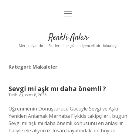
menüyü
Anasayfa
aç
Gizlilik Politikası
Renkli Anlar
Yasal Uyarı
Merak uyandıran fikirlerle her güne eğlenceli bir dokunuş.
Hakkımızda
Kategori:
Makaleler
Sevgi mi aşk mı daha önemli ?
Tarih: Ağustos 8, 2026
Öğrenmenin Dönüştürücü Gücüyle Sevgi ve Aşkı
Yeniden Anlamak Merhaba Flykids takipçileri, bugün
Sevgi mi aşk mı daha önemli konusunu en anlaşılır
haliyle ele alıyoruz. İnsan hayatındaki en büyük