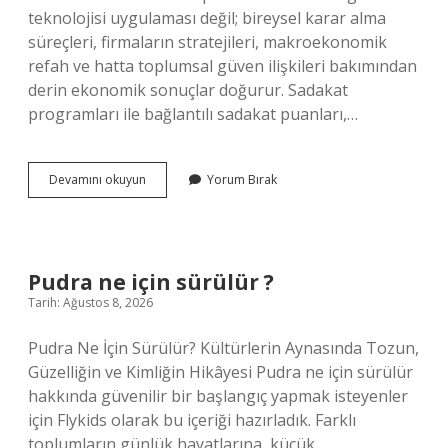
teknolojisi uygulaması değil; bireysel karar alma
süreçleri, firmaların stratejileri, makroekonomik
refah ve hatta toplumsal güven ilişkileri bakımından
derin ekonomik sonuçlar doğurur. Sadakat
programları ile bağlantılı sadakat puanları,…
Sadakat
Devamını okuyun
Yorum Bırak
puanı
nedir
?
Pudra ne için sürülür ?
Tarih: Ağustos 8, 2026
Pudra Ne İçin Sürülür? Kültürlerin Aynasında Tozun,
Güzelliğin ve Kimliğin Hikâyesi Pudra ne için sürülür
hakkında güvenilir bir başlangıç yapmak isteyenler
için Flykids olarak bu içeriği hazırladık. Farklı
toplumların günlük hayatlarına, küçük