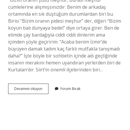
“Bizim oranın şusu meşhur, burası meşhur”
cümlelerine alışmışsınızdır. Benim de arkadaş
ortamında en sık düştüğüm durumlardan biri bu.
Birisi “Bizim oranın pidesi meşhur” der, diğeri “Bizim
köyün balı dünyaya bedel” diye ortaya girer. Ben de
elimde çay bardağıyla ciddi ciddi dinlerim ama
içimden şöyle geçiririm: “Acaba benim İzmir’de
büyüyen damak tadım kaç farklı mutfakla tanışmadı
daha?” İşte böyle bir sohbetin içinde adı geçtiğinde
insanın merakını hemen uyandıran yerlerden biri de
Kurtalan’dır. Siirt’in önemli ilçelerinden biri…
Kurtalanın
Devamını okuyun
Yorum Bırak
neyi
meşhur
?