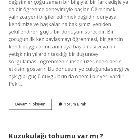
değişimler çoğu zaman bir bilgiyle, bir fark edişle ya
da bir öğrenme deneyimiyle başlar. Öğrenmek
yalnızca yeni bilgiler edinmek değildir; dünyaya,
kendimize ve başkalarına bakışımızı yeniden
şekillendiren güçlü bir dönüşüm sürecidir. Bir
çocuğun ilk kez paylaşmayı öğrenmesi, bir gencin
kendi duygularını tanımaya başlaması veya bir
yetişkinin yıllardır taşıdığı bir düşünceyi
sorgulaması, öğrenmenin insan üzerindeki derin
etkisini gösterir. Bu dönüşüm yolculuğunda sevgi ve
aşk gibi güçlü duyguların da önemli bir yeri vardır.
Peki,…
Sevgi
Devamını okuyun
Yorum Bırak
mi
aşk
mı
daha
önemli
Kuzukulağı tohumu var mı ?
?