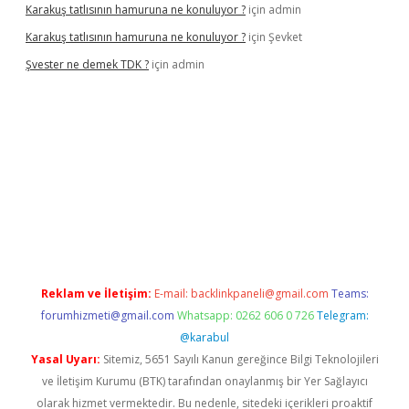
Karakuş tatlısının hamuruna ne konuluyor ?
için
admin
Karakuş tatlısının hamuruna ne konuluyor ?
için
Şevket
Şvester ne demek TDK ?
için
admin
exbet yeni giriş adresi
betexper.xyz
Reklam ve İletişim:
E-mail:
backlinkpaneli@gmail.com
Teams:
forumhizmeti@gmail.com
Whatsapp: 0262 606 0 726
Telegram:
@karabul
Yasal Uyarı:
Sitemiz, 5651 Sayılı Kanun gereğince Bilgi Teknolojileri
ve İletişim Kurumu (BTK) tarafından onaylanmış bir Yer Sağlayıcı
olarak hizmet vermektedir. Bu nedenle, sitedeki içerikleri proaktif