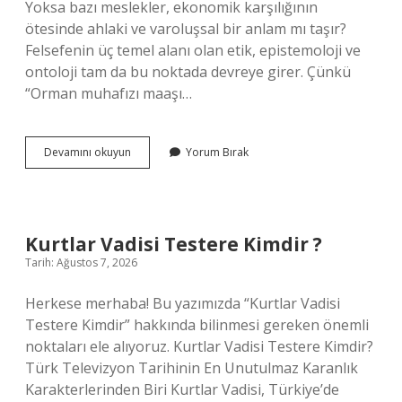
Yoksa bazı meslekler, ekonomik karşılığının
ötesinde ahlaki ve varoluşsal bir anlam mı taşır?
Felsefenin üç temel alanı olan etik, epistemoloji ve
ontoloji tam da bu noktada devreye girer. Çünkü
“Orman muhafızı maaşı…
Orman
Devamını okuyun
Yorum Bırak
muhafızı
maaşı
ne
kadar
?
Kurtlar Vadisi Testere Kimdir ?
Tarih: Ağustos 7, 2026
Herkese merhaba! Bu yazımızda “Kurtlar Vadisi
Testere Kimdir” hakkında bilinmesi gereken önemli
noktaları ele alıyoruz. Kurtlar Vadisi Testere Kimdir?
Türk Televizyon Tarihinin En Unutulmaz Karanlık
Karakterlerinden Biri Kurtlar Vadisi, Türkiye’de