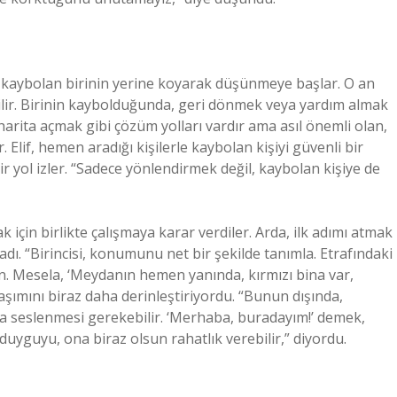
, kaybolan birinin yerine koyarak düşünmeye başlar. O an
lir. Birinin kaybolduğunda, geri dönmek veya yardım almak
 harita açmak gibi çözüm yolları vardır ama asıl önemli olan,
 Elif, hemen aradığı kişilerle kaybolan kişiyi güvenli bir
ir yol izler. “Sadece yönlendirmek değil, kaybolan kişiye de
k için birlikte çalışmaya karar verdiler. Arda, ilk adımı atmak
dı. “Birincisi, konumunu net bir şekilde tanımla. Etrafındaki
sın. Mesela, ‘Meydanın hemen yanında, kırmızı bina var,
laşımını biraz daha derinleştiriyordu. “Bunun dışında,
a seslenmesi gerekebilir. ‘Merhaba, buradayım!’ demek,
duyguyu, ona biraz olsun rahatlık verebilir,” diyordu.