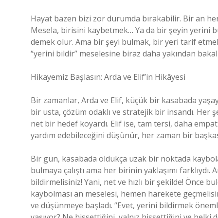
Hayat bazen bizi zor durumda bırakabilir. Bir an he
Mesela, birisini kaybetmek… Ya da bir şeyin yerini bu
demek olur. Ama bir şeyi bulmak, bir yeri tarif et
“yerini bildir” meselesine biraz daha yakından baka
Hikayemiz Başlasın: Arda ve Elif’in Hikâyesi
Bir zamanlar, Arda ve Elif, küçük bir kasabada yaşa
bir usta, çözüm odaklı ve stratejik bir insandı. Her 
net bir hedef koyardı. Elif ise, tam tersi, daha empati
yardım edebileceğini düşünür, her zaman bir başkas
Bir gün, kasabada oldukça uzak bir noktada kaybola
bulmaya çalıştı ama her birinin yaklaşımı farklıydı. A
bildirmelisiniz! Yani, net ve hızlı bir şekilde! Önce 
kaybolması an meselesi, hemen harekete geçmelisiniz
ve düşünmeye başladı. “Evet, yerini bildirmek önemli
yaşıyor? Ne hissettiğini, yalnız hissettiğini ve bel