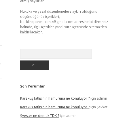
etmiş sayılırlar.
Hukuka ve yasal düzenlemelere aykırı olduğunu
düşündüğünüz içerikleri,
backlinkpanelicomtr@gmail.com
adresine bildirmeniz
halinde, ilgili içerikler yasal süre içerisinde sitemizden
kaldırılacaktır.
Arama
ı
?
Son Yorumlar
Karakuş tatlısının hamuruna ne konuluyor ?
için
admin
Karakuş tatlısının hamuruna ne konuluyor ?
için
Şevket
Şvester ne demek TDK ?
için
admin