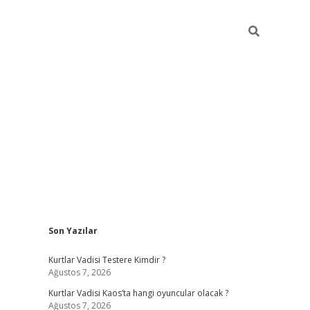
Sidebar
Son Yazılar
elexbet yeni giriş adresi
betexper.xyz
Kurtlar Vadisi Testere Kimdir ?
Ağustos 7, 2026
Kurtlar Vadisi Kaos’ta hangi oyuncular olacak ?
Ağustos 7, 2026