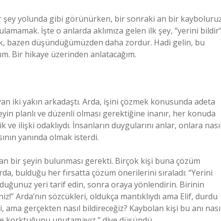
r şey yolunda gibi görünürken, bir sonraki an bir kayboluruz
lamamak. İşte o anlarda aklımıza gelen ilk şey, “yerini bildir
mek, bazen düşündüğümüzden daha zordur. Hadi gelin, bu
lım. Bir hikaye üzerinden anlatacağım.
yan iki yakın arkadaştı. Arda, işini çözmek konusunda adeta
şeyin planlı ve düzenli olması gerektiğine inanır, her konuda
k ve ilişki odaklıydı. İnsanların duygularını anlar, onlara nası
ının yanında olmak isterdi.
n bir şeyin bulunması gerekti. Birçok kişi buna çözüm
rda, bulduğu her fırsatta çözüm önerilerini sıraladı: “Yerini
bulduğunuz yeri tarif edin, sonra oraya yönlendirin. Birinin
!” Arda’nın sözcükleri, oldukça mantıklıydı ama Elif, durdu
, ama gerçekten nasıl bildireceğiz? Kaybolan kişi bu anı nası
ki de korktuğunu unutamayız,” diye düşündü.