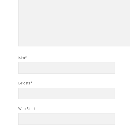
İsim*
E-Posta*
Web Sitesi