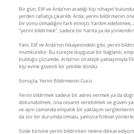
Bir gün, Elif ve Arda’nın aradığı kişi nihayet bulund
yerden rahatça çıkarıldı. Arda, yerini bildirmenin ö
bir yönü olmadığını fark etmişti. Yardım edebilme
“yerini bildirmek”, sadece bir harita ya da yönlendi
Yani, Elif ve Arda’nın hikayesindeki gibi, yerini bil
mümkündür. Bu süreçte duygusal bir bağlantı, empati
bulduğu çözümde, Arda’nın stratejik yaklaşımıyla Elif
kişi evine güvenli bir şekilde döndü.
Sonuçta, Yerini Bildirmenin Gücü
Yerini bildirmek sadece bir adres vermek ya da doğr
dokunabilmek, ona cesaret verebilmek ve güven yara
ve aynı zamanda empatik bir yaklaşım sergilemenin 
da zor bir durumda olması, yalnızca fiziksel yönlerle d
Sizde birisine yerini bildirirken nelere dikkat ediyo