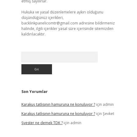
etmiş sayılırlar.
Hukuka ve yasal düzenlemelere aykırı olduğunu
düşündüğünüz içerikleri,
backlinkpanelicomtr@gmail.com
adresine bildirmeniz
halinde, ilgili içerikler yasal süre içerisinde sitemizden
kaldırılacaktır.
Arama
Son Yorumlar
Karakuş tatlısının hamuruna ne konuluyor ?
için
admin
Karakuş tatlısının hamuruna ne konuluyor ?
için
Şevket
Şvester ne demek TDK ?
için
admin