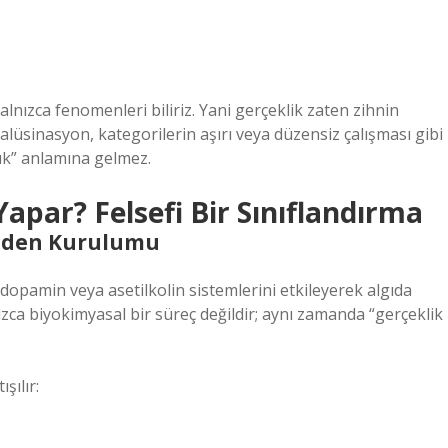
lnızca fenomenleri biliriz. Yani gerçeklik zaten zihnin
alüsinasyon, kategorilerin aşırı veya düzensiz çalışması gibi
uk” anlamına gelmez.
apar? Felsefi Bir Sınıflandırma
niden Kurulumu
dopamin veya asetilkolin sistemlerini etkileyerek algıda
lnızca biyokimyasal bir süreç değildir; aynı zamanda “gerçeklik
şılır: