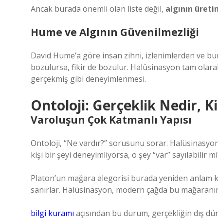
Ancak burada önemli olan liste değil,
algının üreti
Hume ve Algının Güvenilmezliği
David Hume’a göre insan zihni, izlenimlerden ve bunl
bozulursa, fikir de bozulur. Halüsinasyon tam olara
gerçekmiş gibi deneyimlenmesi.
Ontoloji: Gerçeklik Nedir, K
Varoluşun Çok Katmanlı Yapısı
Ontoloji, “Ne vardır?” sorusunu sorar. Halüsinasyon
kişi bir şeyi deneyimliyorsa, o şey “var” sayılabilir mi
Platon’un mağara alegorisi burada yeniden anlam ka
sanırlar. Halüsinasyon, modern çağda bu mağaranın 
bilgi kuramı
açısından bu durum, gerçekliğin dış dü