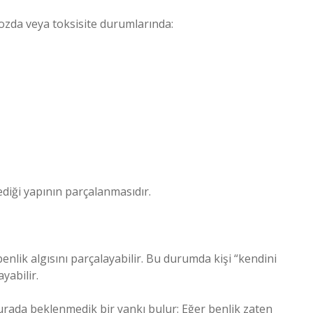
 dozda veya toksisite durumlarında:
ediği yapının parçalanmasıdır.
nlik algısını parçalayabilir. Bu durumda kişi “kendini
yabilir.
urada beklenmedik bir yankı bulur: Eğer benlik zaten