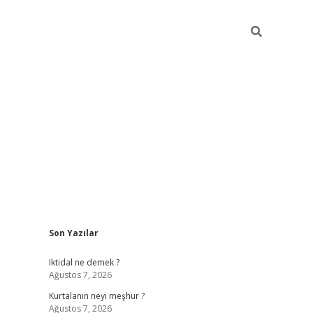
Sidebar
Son Yazılar
elexbet ye
Iktidal ne demek ?
Ağustos 7, 2026
Kurtalanın neyi meşhur ?
Ağustos 7, 2026