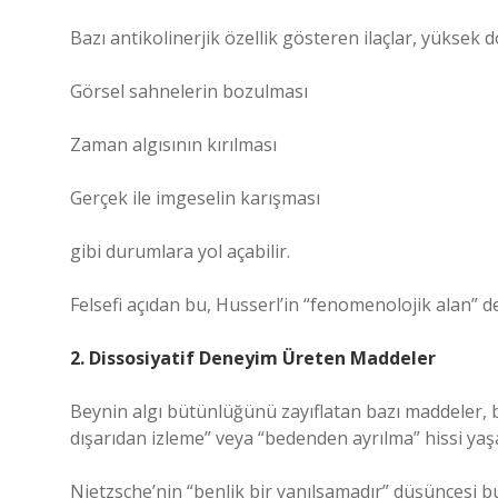
Bazı antikolinerjik özellik gösteren ilaçlar, yüksek
Görsel sahnelerin bozulması
Zaman algısının kırılması
Gerçek ile imgeselin karışması
gibi durumlara yol açabilir.
Felsefi açıdan bu, Husserl’in “fenomenolojik alan” d
2. Dissosiyatif Deneyim Üreten Maddeler
Beynin algı bütünlüğünü zayıflatan bazı maddeler, be
dışarıdan izleme” veya “bedenden ayrılma” hissi yaşa
Nietzsche’nin “benlik bir yanılsamadır” düşüncesi b