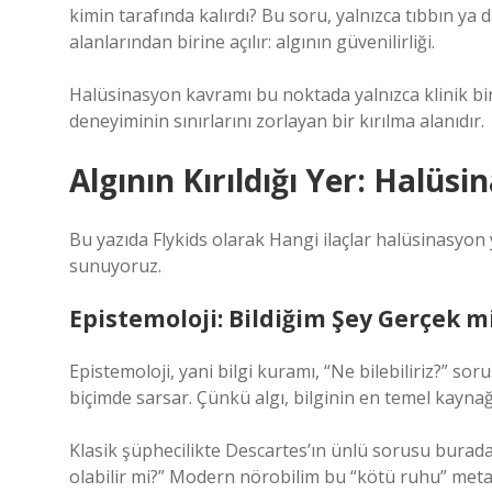
kimin tarafında kalırdı? Bu soru, yalnızca tıbbın ya d
alanlarından birine açılır: algının güvenilirliği.
Halüsinasyon kavramı bu noktada yalnızca klinik bir 
deneyiminin sınırlarını zorlayan bir kırılma alanıdır.
Algının Kırıldığı Yer: Halüs
Bu yazıda Flykids olarak Hangi ilaçlar halüsinasyo
sunuyoruz.
Epistemoloji: Bildiğim Şey Gerçek m
Epistemoloji, yani bilgi kuramı, “Ne bilebiliriz?” s
biçimde sarsar. Çünkü algı, bilginin en temel kaynağ
Klasik şüphecilikte Descartes’ın ünlü sorusu burada 
olabilir mi?” Modern nörobilim bu “kötü ruhu” metafiz