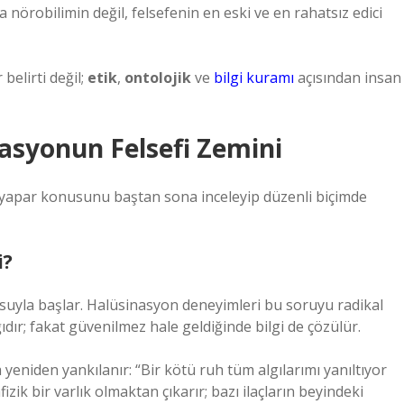
a nörobilimin değil, felsefenin en eski ve en rahatsız edici
belirti değil;
etik
,
ontolojik
ve
bilgi kuramı
açısından insan
inasyonun Felsefi Zemini
n yapar konusunu baştan sona inceleyip düzenli biçimde
i?
orusuyla başlar. Halüsinasyon deneyimleri bu soruyu radikal
ıdır; fakat güvenilmez hale geldiğinde bilgi de çözülür.
yeniden yankılanır: “Bir kötü ruh tüm algılarımı yanıltıyor
ik bir varlık olmaktan çıkarır; bazı ilaçların beyindeki