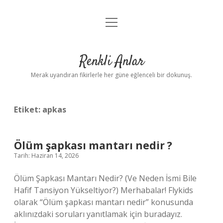
menüyü
Anasayfa
aç
Gizlilik Politikası
Renkli Anlar
Yasal Uyarı
Merak uyandıran fikirlerle her güne eğlenceli bir dokunuş.
Hakkımızda
Etiket:
apkas
Ölüm şapkası mantarı nedir ?
Tarih: Haziran 14, 2026
Ölüm Şapkası Mantarı Nedir? (Ve Neden İsmi Bile
Hafif Tansiyon Yükseltiyor?) Merhabalar! Flykids
olarak “Ölüm şapkası mantarı nedir” konusunda
aklınızdaki soruları yanıtlamak için buradayız.