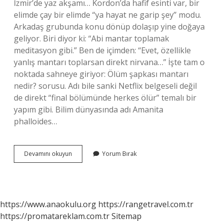
İzmir’de yaz akşamı… Kordon’da hafif esinti var, bir
elimde çay bir elimde “ya hayat ne garip şey” modu.
Arkadaş grubunda konu dönüp dolaşıp yine doğaya
geliyor. Biri diyor ki: “Abi mantar toplamak
meditasyon gibi.” Ben de içimden: “Evet, özellikle
yanlış mantarı toplarsan direkt nirvana…” İşte tam o
noktada sahneye giriyor: Ölüm şapkası mantarı
nedir? sorusu. Adı bile sanki Netflix belgeseli değil
de direkt “final bölümünde herkes ölür” temalı bir
yapım gibi. Bilim dünyasında adı Amanita
phalloides…
Ölüm
Devamını okuyun
Yorum Bırak
şapkası
mantarı
nedir
?
https://www.anaokulu.org
https://rangetravel.com.tr
https://promatareklam.com.tr
Sitemap