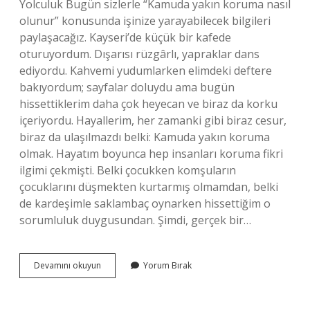
Yolculuk Bugün sizlerle “Kamuda yakın koruma nasıl
olunur” konusunda işinize yarayabilecek bilgileri
paylaşacağız. Kayseri’de küçük bir kafede
oturuyordum. Dışarısı rüzgârlı, yapraklar dans
ediyordu. Kahvemi yudumlarken elimdeki deftere
bakıyordum; sayfalar doluydu ama bugün
hissettiklerim daha çok heyecan ve biraz da korku
içeriyordu. Hayallerim, her zamanki gibi biraz cesur,
biraz da ulaşılmazdı belki: Kamuda yakın koruma
olmak. Hayatım boyunca hep insanları koruma fikri
ilgimi çekmişti. Belki çocukken komşuların
çocuklarını düşmekten kurtarmış olmamdan, belki
de kardeşimle saklambaç oynarken hissettiğim o
sorumluluk duygusundan. Şimdi, gerçek bir…
Kamuda
Devamını okuyun
Yorum Bırak
yakın
koruma
nasıl