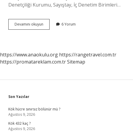
Denetçiliği Kurumu, Sayıştay, İç Denetim Birimleri…
Baş
Devamını okuyun
6 Yorum
Denetçiler
ne
kadar
maaş
alıyor
https://www.anaokulu.org
https://rangetravel.com.tr
?
https://promatareklam.com.tr
Sitemap
Sidebar
Son Yazılar
Kök hücre sınırsız bölünür mü ?
Ağustos 9, 2026
Kök 432 kaç ?
Ağustos 9, 2026