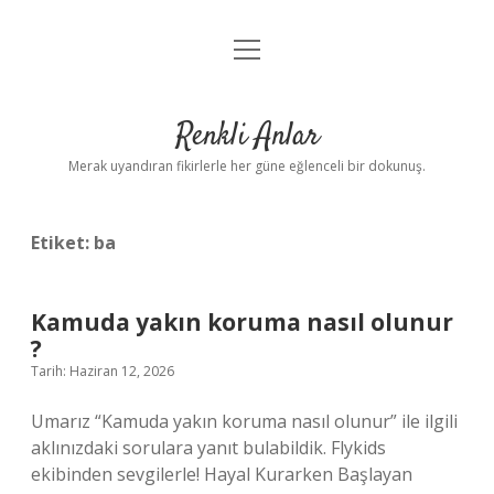
menüyü
Anasayfa
aç
Gizlilik Politikası
Renkli Anlar
Yasal Uyarı
Merak uyandıran fikirlerle her güne eğlenceli bir dokunuş.
Hakkımızda
Etiket:
ba
Kamuda yakın koruma nasıl olunur
?
Tarih: Haziran 12, 2026
Umarız “Kamuda yakın koruma nasıl olunur” ile ilgili
aklınızdaki sorulara yanıt bulabildik. Flykids
ekibinden sevgilerle! Hayal Kurarken Başlayan