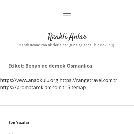
menüyü
Anasayfa
aç
Gizlilik Politikası
Renkli Anlar
Yasal Uyarı
Merak uyandıran fikirlerle her güne eğlenceli bir dokunuş.
Hakkımızda
Etiket:
Benan ne demek Osmanlıca
https://www.anaokulu.org
https://rangetravel.com.tr
https://promatareklam.com.tr
Sitemap
Sidebar
Son Yazılar