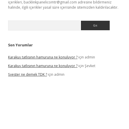
içerikleri,
backlinkpanelicomtr@gmail.com
adresine bildirmeniz
halinde, ilgili içerikler yasal süre içerisinde sitemizden kaldırılacaktır.
Arama
Son Yorumlar
Karakuş tatlısının hamuruna ne konuluyor ?
için
admin
Karakuş tatlısının hamuruna ne konuluyor ?
için
Şevket
Şvester ne demek TDK ?
için
admin
er.xyz