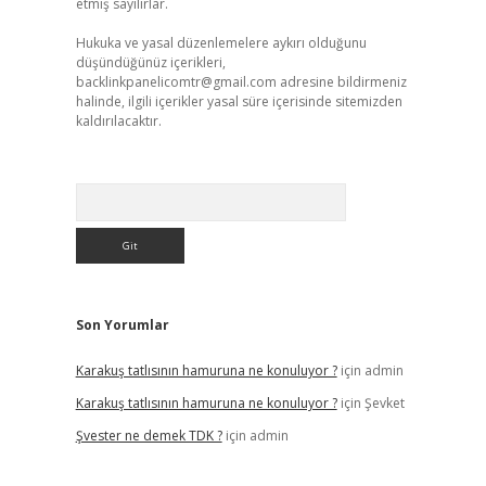
etmiş sayılırlar.
Hukuka ve yasal düzenlemelere aykırı olduğunu
düşündüğünüz içerikleri,
backlinkpanelicomtr@gmail.com
adresine bildirmeniz
halinde, ilgili içerikler yasal süre içerisinde sitemizden
kaldırılacaktır.
Arama
Son Yorumlar
Karakuş tatlısının hamuruna ne konuluyor ?
için
admin
Karakuş tatlısının hamuruna ne konuluyor ?
için
Şevket
Şvester ne demek TDK ?
için
admin