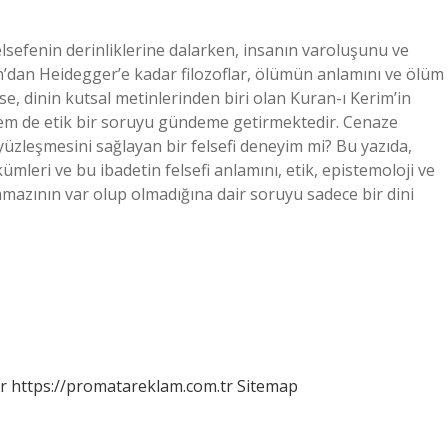
elsefenin derinliklerine dalarken, insanın varoluşunu ve
dan Heidegger’e kadar filozoflar, ölümün anlamını ve ölüm
yse, dinin kutsal metinlerinden biri olan Kuran-ı Kerim’in
em de etik bir soruyu gündeme getirmektedir. Cenaze
yüzleşmesini sağlayan bir felsefi deneyim mi? Bu yazıda,
leri ve bu ibadetin felsefi anlamını, etik, epistemoloji ve
amazının var olup olmadığına dair soruyu sadece bir dini
r
https://promatareklam.com.tr
Sitemap