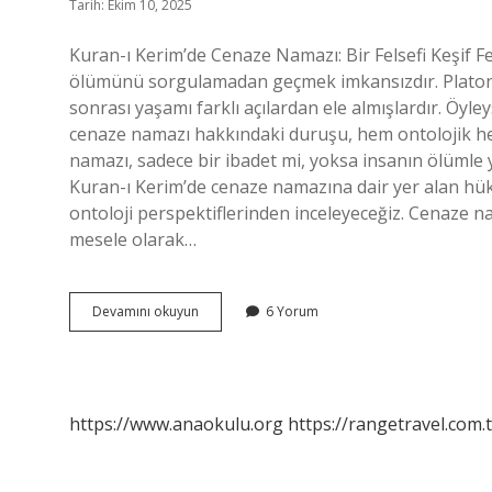
Tarih: Ekim 10, 2025
Kuran-ı Kerim’de Cenaze Namazı: Bir Felsefi Keşif F
ölümünü sorgulamadan geçmek imkansızdır. Platon’
sonrası yaşamı farklı açılardan ele almışlardır. Öyle
cenaze namazı hakkındaki duruşu, hem ontolojik h
namazı, sadece bir ibadet mi, yoksa insanın ölümle 
Kuran-ı Kerim’de cenaze namazına dair yer alan hüküm
ontoloji perspektiflerinden inceleyeceğiz. Cenaze n
mesele olarak…
Kuranı
Devamını okuyun
6 Yorum
Kerimde
cenaze
namazı
var
mı
https://www.anaokulu.org
https://rangetravel.com.t
?