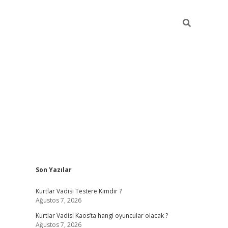
Sidebar
Son Yazılar
elexbet yeni giriş adresi
betexper.xyz
Kurtlar Vadisi Testere Kimdir ?
Ağustos 7, 2026
Kurtlar Vadisi Kaos’ta hangi oyuncular olacak ?
Ağustos 7, 2026