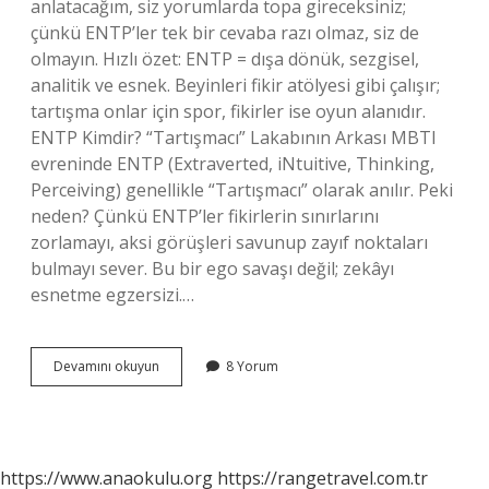
anlatacağım, siz yorumlarda topa gireceksiniz;
çünkü ENTP’ler tek bir cevaba razı olmaz, siz de
olmayın. Hızlı özet: ENTP = dışa dönük, sezgisel,
analitik ve esnek. Beyinleri fikir atölyesi gibi çalışır;
tartışma onlar için spor, fikirler ise oyun alanıdır.
ENTP Kimdir? “Tartışmacı” Lakabının Arkası MBTI
evreninde ENTP (Extraverted, iNtuitive, Thinking,
Perceiving) genellikle “Tartışmacı” olarak anılır. Peki
neden? Çünkü ENTP’ler fikirlerin sınırlarını
zorlamayı, aksi görüşleri savunup zayıf noktaları
bulmayı sever. Bu bir ego savaşı değil; zekâyı
esnetme egzersizi.…
ENTP
Devamını okuyun
8 Yorum
nasıl
bir
karakter
?
https://www.anaokulu.org
https://rangetravel.com.tr