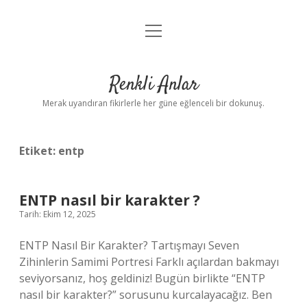
menüyü
Anasayfa
aç
Gizlilik Politikası
Renkli Anlar
Yasal Uyarı
Merak uyandıran fikirlerle her güne eğlenceli bir dokunuş.
Hakkımızda
Etiket:
entp
ENTP nasıl bir karakter ?
Tarih: Ekim 12, 2025
ENTP Nasıl Bir Karakter? Tartışmayı Seven
Zihinlerin Samimi Portresi Farklı açılardan bakmayı
seviyorsanız, hoş geldiniz! Bugün birlikte “ENTP
nasıl bir karakter?” sorusunu kurcalayacağız. Ben