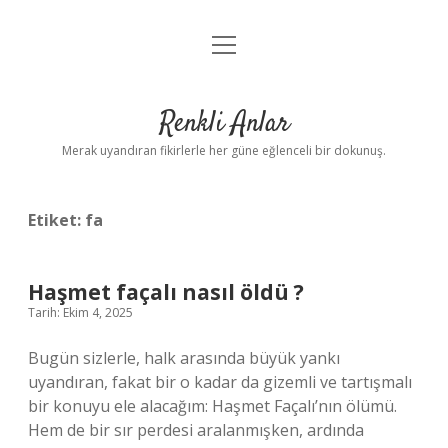
menüyü
Anasayfa
aç
Gizlilik Politikası
Renkli Anlar
Yasal Uyarı
Merak uyandıran fikirlerle her güne eğlenceli bir dokunuş.
Hakkımızda
Etiket:
fa
Haşmet façalı nasıl öldü ?
Tarih: Ekim 4, 2025
Bugün sizlerle, halk arasında büyük yankı
uyandıran, fakat bir o kadar da gizemli ve tartışmalı
bir konuyu ele alacağım: Haşmet Façalı’nın ölümü.
Hem de bir sır perdesi aralanmışken, ardında