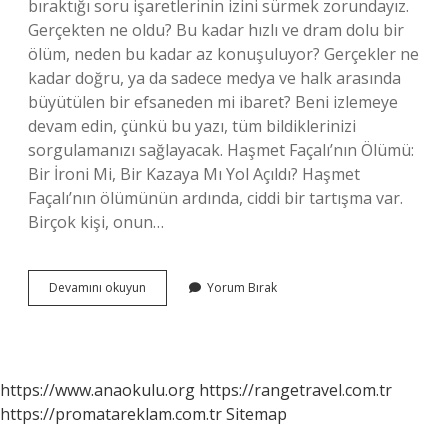
bıraktığı soru işaretlerinin izini sürmek zorundayız.
Gerçekten ne oldu? Bu kadar hızlı ve dram dolu bir
ölüm, neden bu kadar az konuşuluyor? Gerçekler ne
kadar doğru, ya da sadece medya ve halk arasında
büyütülen bir efsaneden mi ibaret? Beni izlemeye
devam edin, çünkü bu yazı, tüm bildiklerinizi
sorgulamanızı sağlayacak. Haşmet Façalı’nın Ölümü:
Bir İroni Mi, Bir Kazaya Mı Yol Açıldı? Haşmet
Façalı’nın ölümünün ardında, ciddi bir tartışma var.
Birçok kişi, onun…
Haşmet
Devamını okuyun
Yorum Bırak
façalı
nasıl
öldü
?
https://www.anaokulu.org
https://rangetravel.com.tr
https://promatareklam.com.tr
Sitemap