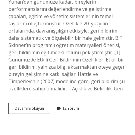
Yunan’dan günümüze kadar, bireylerin
performanslarını değerlendirme ve geliştirme
çabaları, eğitim ve yönetim sistemlerinin temel
taşlarını oluşturmuştur. Özellikle 20. yüzyılın
ortalarında, davranışçılığın etkisiyle, geri bildirim
daha sistematik ve ölçülebilir bir hale gelmiştir. B.F.
Skinner’ın programlı öğretim materyalleri önerisi,
geri bildirimin eğitimdeki rolünü pekiştirmiştir. [1]
Günümüzde Etkili Geri Bildirimin Özellikleri Etkili bir
geri bildirim, yalnızca bilgi aktarmaktan öteye geçer;
bireyin gelişimine katkı sağlar. Hattie ve
Timperley’nin (2007) modeline göre, geri bildirim şu
özelliklere sahip olmalıdır: – Açıklık ve Belirlilik: Geri…
Etkili
Devamını okuyun
12 Yorum
bir
geri
bildirim
nasıl