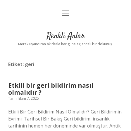
menüyü
Anasayfa
aç
Gizlilik Politikası
Renkli Anlar
Yasal Uyarı
Merak uyandıran fikirlerle her güne eğlenceli bir dokunuş.
Hakkımızda
Etiket:
geri
Etkili bir geri bildirim nasıl
olmalıdır ?
Tarih: Ekim 7, 2025
Etkili Bir Geri Bildirim Nasıl Olmalıdır? Geri Bildirimin
Evrimi: Tarihsel Bir Bakış Geri bildirim, insanlık
tarihinin hemen her döneminde var olmuştur. Antik