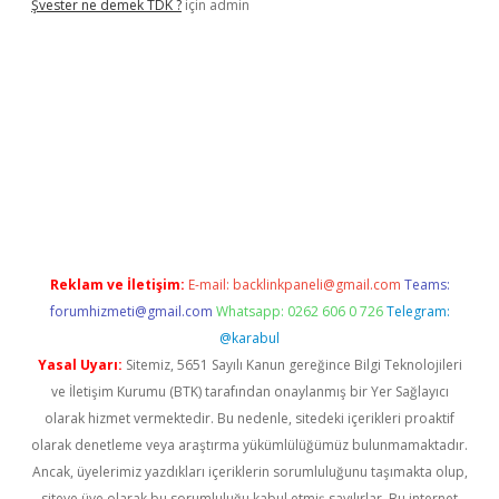
Şvester ne demek TDK ?
için
admin
er.xyz
Reklam ve İletişim:
E-mail:
backlinkpaneli@gmail.com
Teams:
forumhizmeti@gmail.com
Whatsapp: 0262 606 0 726
Telegram:
@karabul
Yasal Uyarı:
Sitemiz, 5651 Sayılı Kanun gereğince Bilgi Teknolojileri
ve İletişim Kurumu (BTK) tarafından onaylanmış bir Yer Sağlayıcı
olarak hizmet vermektedir. Bu nedenle, sitedeki içerikleri proaktif
olarak denetleme veya araştırma yükümlülüğümüz bulunmamaktadır.
Ancak, üyelerimiz yazdıkları içeriklerin sorumluluğunu taşımakta olup,
siteye üye olarak bu sorumluluğu kabul etmiş sayılırlar. Bu internet