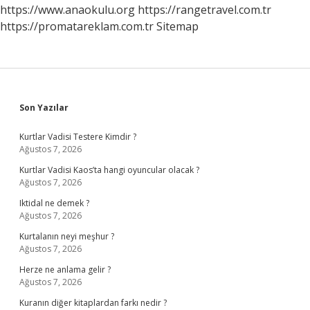
olmalıdır
https://www.anaokulu.org
https://rangetravel.com.tr
?
https://promatareklam.com.tr
Sitemap
Sidebar
Son Yazılar
Kurtlar Vadisi Testere Kimdir ?
Ağustos 7, 2026
Kurtlar Vadisi Kaos’ta hangi oyuncular olacak ?
Ağustos 7, 2026
Iktidal ne demek ?
Ağustos 7, 2026
Kurtalanın neyi meşhur ?
Ağustos 7, 2026
Herze ne anlama gelir ?
Ağustos 7, 2026
Kuranın diğer kitaplardan farkı nedir ?