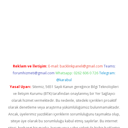
er.xyz
Reklam ve İletişim:
E-mail:
backlinkpaneli@gmail.com
Teams:
forumhizmeti@gmail.com
Whatsapp: 0262 606 0 726
Telegram:
@karabul
Yasal Uyarı:
Sitemiz, 5651 Sayılı Kanun gereğince Bilgi Teknolojileri
ve İletişim Kurumu (BTK) tarafından onaylanmış bir Yer Sağlayıcı
olarak hizmet vermektedir. Bu nedenle, sitedeki içerikleri proaktif
olarak denetleme veya araştırma yükümlülüğümüz bulunmamaktadır.
Ancak, üyelerimiz yazdıkları içeriklerin sorumluluğunu taşımakta olup,
siteye üye olarak bu sorumluluğu kabul etmiş sayılırlar. Bu internet
sitesi, herhangi bir marka, kurum veya şahıs şirketi ile hiçbir bağlantısı