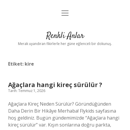
menüyü
Anasayfa
aç
Gizlilik Politikası
Renkli Anlar
Yasal Uyarı
Merak uyandıran fikirlerle her güne eğlenceli bir dokunuş.
Hakkımızda
Etiket:
kire
Ağaçlara hangi kireç sürülür ?
Tarih: Temmuz 1, 2026
Ağaçlara Kireç Neden Sürülür? Göründüğünden
Daha Derin Bir Hikâye Merhaba! Flykids sayfasına
hoş geldiniz. Bugün gündemimizde “Ağaçlara hangi
kireç sürülür” var. Kışın sonlarına doğru parkta,