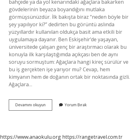
bahçede ya da yol kenarındaki ağaçlara bakarken
gövdelerinin beyaza boyandığını mutlaka
görmüşsünüzdür. İlk bakışta biraz “neden böyle bir
şey yapılıyor ki?” dedirten bu görüntü aslında
yüzyıllardır kullanılan oldukça basit ama etkili bir
uygulamaya dayanır. Ben Eskişehir’de yaşayan,
üniversitede çalışan genç bir araştırmacı olarak bu
konuyla ilk karşılaştığımda açıkçası ben de aynı
soruyu sormuştum: Ağaçlara hangi kireç sürülür ve
bu iş gerçekten işe yarıyor mu? Cevap, hem
kimyanın hem de doğanın ortak bir noktasında gizli.
Ağaçlara…
Ağaçlara
Devamını okuyun
Yorum Bırak
hangi
kireç
sürülür
?
https://www.anaokulu.org
https://rangetravel.com.tr