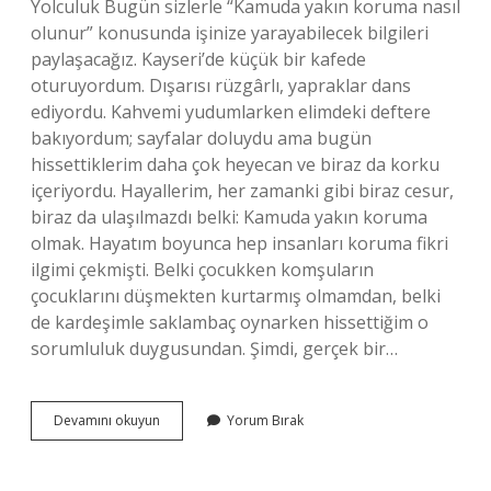
Yolculuk Bugün sizlerle “Kamuda yakın koruma nasıl
olunur” konusunda işinize yarayabilecek bilgileri
paylaşacağız. Kayseri’de küçük bir kafede
oturuyordum. Dışarısı rüzgârlı, yapraklar dans
ediyordu. Kahvemi yudumlarken elimdeki deftere
bakıyordum; sayfalar doluydu ama bugün
hissettiklerim daha çok heyecan ve biraz da korku
içeriyordu. Hayallerim, her zamanki gibi biraz cesur,
biraz da ulaşılmazdı belki: Kamuda yakın koruma
olmak. Hayatım boyunca hep insanları koruma fikri
ilgimi çekmişti. Belki çocukken komşuların
çocuklarını düşmekten kurtarmış olmamdan, belki
de kardeşimle saklambaç oynarken hissettiğim o
sorumluluk duygusundan. Şimdi, gerçek bir…
Kamuda
Devamını okuyun
Yorum Bırak
yakın
koruma
nasıl