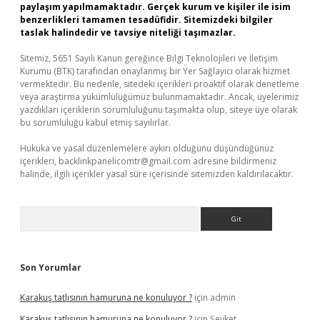
paylaşım yapılmamaktadır. Gerçek kurum ve kişiler ile isim
benzerlikleri tamamen tesadüfidir. Sitemizdeki bilgiler
taslak halindedir ve tavsiye niteliği taşımazlar.
Sitemiz, 5651 Sayılı Kanun gereğince Bilgi Teknolojileri ve İletişim
Kurumu (BTK) tarafından onaylanmış bir Yer Sağlayıcı olarak hizmet
vermektedir. Bu nedenle, sitedeki içerikleri proaktif olarak denetleme
veya araştırma yükümlülüğümüz bulunmamaktadır. Ancak, üyelerimiz
yazdıkları içeriklerin sorumluluğunu taşımakta olup, siteye üye olarak
bu sorumluluğu kabul etmiş sayılırlar.
Hukuka ve yasal düzenlemelere aykırı olduğunu düşündüğünüz
içerikleri,
backlinkpanelicomtr@gmail.com
adresine bildirmeniz
halinde, ilgili içerikler yasal süre içerisinde sitemizden kaldırılacaktır.
Arama
Son Yorumlar
Karakuş tatlısının hamuruna ne konuluyor ?
için
admin
Karakuş tatlısının hamuruna ne konuluyor ?
için
Şevket