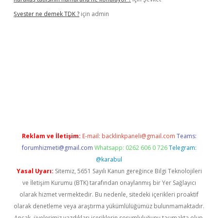
Şvester ne demek TDK ?
için
admin
er.xyz
Reklam ve İletişim:
E-mail:
backlinkpaneli@gmail.com
Teams:
forumhizmeti@gmail.com
Whatsapp: 0262 606 0 726
Telegram:
@karabul
Yasal Uyarı:
Sitemiz, 5651 Sayılı Kanun gereğince Bilgi Teknolojileri
ve İletişim Kurumu (BTK) tarafından onaylanmış bir Yer Sağlayıcı
olarak hizmet vermektedir. Bu nedenle, sitedeki içerikleri proaktif
olarak denetleme veya araştırma yükümlülüğümüz bulunmamaktadır.
Ancak, üyelerimiz yazdıkları içeriklerin sorumluluğunu taşımakta olup,