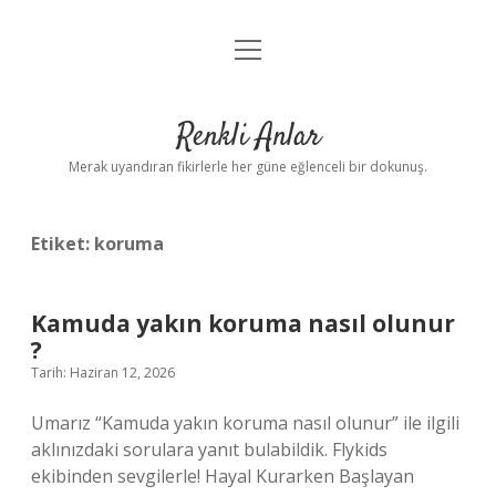
menüyü
Anasayfa
aç
Gizlilik Politikası
Renkli Anlar
Yasal Uyarı
Merak uyandıran fikirlerle her güne eğlenceli bir dokunuş.
Hakkımızda
Etiket:
koruma
Kamuda yakın koruma nasıl olunur
?
Tarih: Haziran 12, 2026
Umarız “Kamuda yakın koruma nasıl olunur” ile ilgili
aklınızdaki sorulara yanıt bulabildik. Flykids
ekibinden sevgilerle! Hayal Kurarken Başlayan