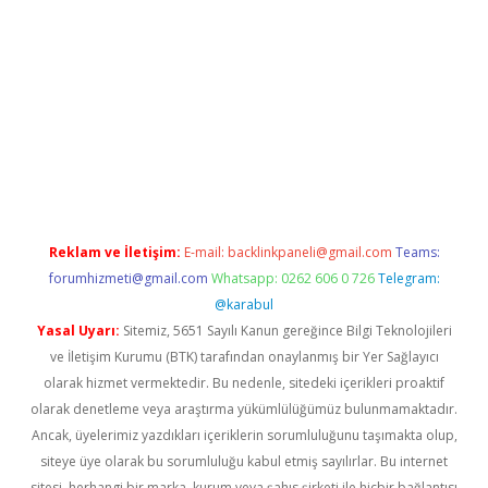
exper.xyz
Reklam ve İletişim:
E-mail:
backlinkpaneli@gmail.com
Teams:
forumhizmeti@gmail.com
Whatsapp: 0262 606 0 726
Telegram:
@karabul
Yasal Uyarı:
Sitemiz, 5651 Sayılı Kanun gereğince Bilgi Teknolojileri
ve İletişim Kurumu (BTK) tarafından onaylanmış bir Yer Sağlayıcı
olarak hizmet vermektedir. Bu nedenle, sitedeki içerikleri proaktif
olarak denetleme veya araştırma yükümlülüğümüz bulunmamaktadır.
Ancak, üyelerimiz yazdıkları içeriklerin sorumluluğunu taşımakta olup,
siteye üye olarak bu sorumluluğu kabul etmiş sayılırlar. Bu internet
sitesi, herhangi bir marka, kurum veya şahıs şirketi ile hiçbir bağlantısı