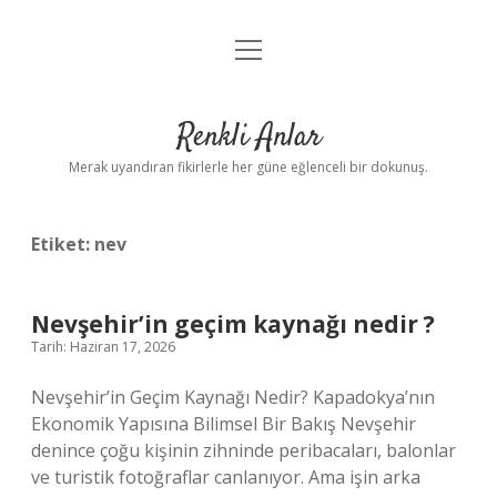
menüyü
Anasayfa
aç
Gizlilik Politikası
Renkli Anlar
Yasal Uyarı
Merak uyandıran fikirlerle her güne eğlenceli bir dokunuş.
Hakkımızda
Etiket:
nev
Nevşehir’in geçim kaynağı nedir ?
Tarih: Haziran 17, 2026
Nevşehir’in Geçim Kaynağı Nedir? Kapadokya’nın
Ekonomik Yapısına Bilimsel Bir Bakış Nevşehir
denince çoğu kişinin zihninde peribacaları, balonlar
ve turistik fotoğraflar canlanıyor. Ama işin arka