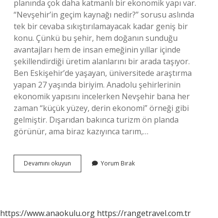
planında çok daha katmanlı bir ekonomik yapı var.
“Nevşehir’in geçim kaynağı nedir?” sorusu aslında
tek bir cevaba sıkıştırılamayacak kadar geniş bir
konu. Çünkü bu şehir, hem doğanın sunduğu
avantajları hem de insan emeğinin yıllar içinde
şekillendirdiği üretim alanlarını bir arada taşıyor.
Ben Eskişehir’de yaşayan, üniversitede araştırma
yapan 27 yaşında biriyim. Anadolu şehirlerinin
ekonomik yapısını incelerken Nevşehir bana her
zaman “küçük yüzey, derin ekonomi” örneği gibi
gelmiştir. Dışarıdan bakınca turizm ön planda
görünür, ama biraz kazıyınca tarım,…
Nevşehir’in
Devamını okuyun
Yorum Bırak
geçim
kaynağı
nedir
?
https://www.anaokulu.org
https://rangetravel.com.tr