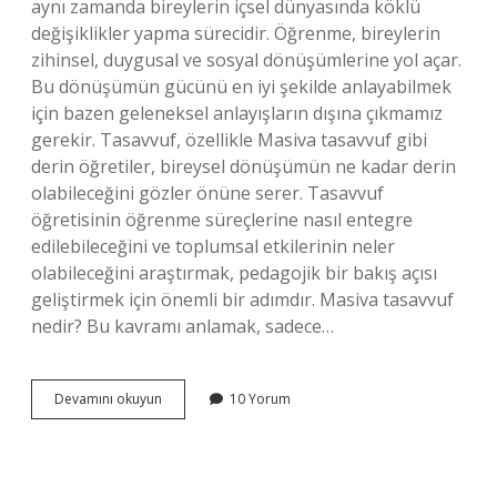
aynı zamanda bireylerin içsel dünyasında köklü
değişiklikler yapma sürecidir. Öğrenme, bireylerin
zihinsel, duygusal ve sosyal dönüşümlerine yol açar.
Bu dönüşümün gücünü en iyi şekilde anlayabilmek
için bazen geleneksel anlayışların dışına çıkmamız
gerekir. Tasavvuf, özellikle Masiva tasavvuf gibi
derin öğretiler, bireysel dönüşümün ne kadar derin
olabileceğini gözler önüne serer. Tasavvuf
öğretisinin öğrenme süreçlerine nasıl entegre
edilebileceğini ve toplumsal etkilerinin neler
olabileceğini araştırmak, pedagojik bir bakış açısı
geliştirmek için önemli bir adımdır. Masiva tasavvuf
nedir? Bu kavramı anlamak, sadece…
Masiva
Devamını okuyun
10 Yorum
tasavvuf
ne
demek
?