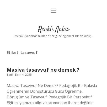
menüyü
Anasayfa
aç
Gizlilik Politikası
Renkli Anlar
Yasal Uyarı
Merak uyandıran fikirlerle her güne eğlenceli bir dokunuş.
Hakkımızda
Etiket:
tasavvuf
Masiva tasavvuf ne demek ?
Tarih: Ekim 4, 2025
Masiva Tasavvuf Ne Demek? Pedagojik Bir Bakışla
Öğrenmenin Dönüştürücü Gücü Öğrenme,
Dönüşüm ve Tasavvuf: Pedagojik Bir Perspektif
Eğitim, yalnızca bilgi aktarımından ibaret değildir;