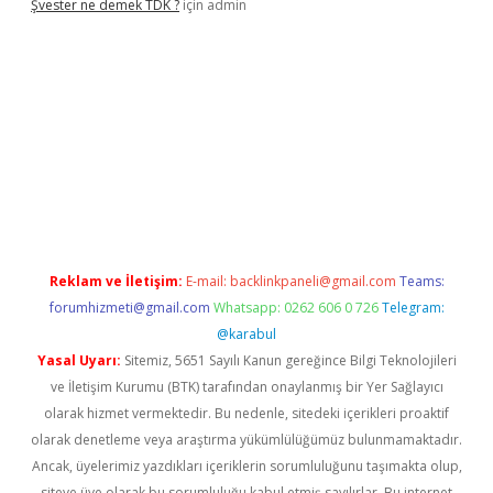
Şvester ne demek TDK ?
için
admin
er.xyz
Reklam ve İletişim:
E-mail:
backlinkpaneli@gmail.com
Teams:
forumhizmeti@gmail.com
Whatsapp: 0262 606 0 726
Telegram:
@karabul
Yasal Uyarı:
Sitemiz, 5651 Sayılı Kanun gereğince Bilgi Teknolojileri
ve İletişim Kurumu (BTK) tarafından onaylanmış bir Yer Sağlayıcı
olarak hizmet vermektedir. Bu nedenle, sitedeki içerikleri proaktif
olarak denetleme veya araştırma yükümlülüğümüz bulunmamaktadır.
Ancak, üyelerimiz yazdıkları içeriklerin sorumluluğunu taşımakta olup,
siteye üye olarak bu sorumluluğu kabul etmiş sayılırlar. Bu internet