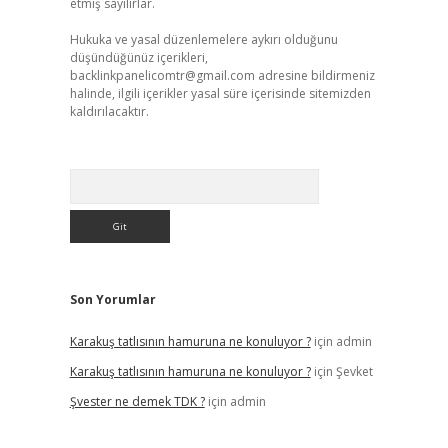
etmiş sayılırlar.
Hukuka ve yasal düzenlemelere aykırı olduğunu
düşündüğünüz içerikleri,
backlinkpanelicomtr@gmail.com
adresine bildirmeniz
halinde, ilgili içerikler yasal süre içerisinde sitemizden
kaldırılacaktır.
Arama
Son Yorumlar
Karakuş tatlısının hamuruna ne konuluyor ?
için
admin
Karakuş tatlısının hamuruna ne konuluyor ?
için
Şevket
Şvester ne demek TDK ?
için
admin