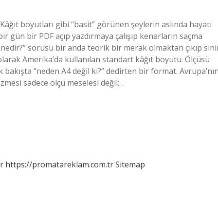
Kâğıt boyutları gibi “basit” görünen şeylerin aslında hayatı
 bir gün bir PDF açıp yazdırmaya çalışıp kenarların saçma
 nedir?” sorusu bir anda teorik bir merak olmaktan çıkıp sini
olarak Amerika’da kullanılan standart kâğıt boyutu. Ölçüsü
ilk bakışta “neden A4 değil ki?” dedirten bir format. Avrupa’nı
zmesi sadece ölçü meselesi değil;…
r
https://promatareklam.com.tr
Sitemap