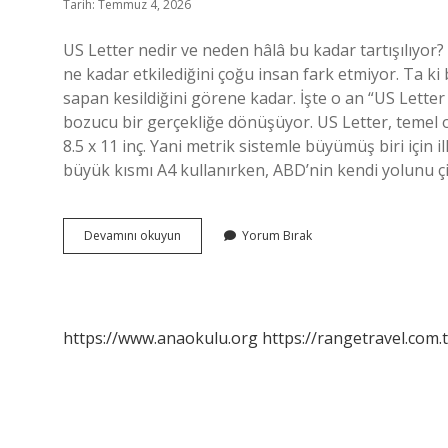
Tarih: Temmuz 4, 2026
US Letter nedir ve neden hâlâ bu kadar tartışılıyor? 
ne kadar etkilediğini çoğu insan fark etmiyor. Ta ki
sapan kesildiğini görene kadar. İşte o an “US Letter
bozucu bir gerçekliğe dönüşüyor. US Letter, temel 
8.5 x 11 inç. Yani metrik sistemle büyümüş biri için 
büyük kısmı A4 kullanırken, ABD’nin kendi yolunu çi
Kaşlar
Devamını okuyun
Yorum Bırak
ne
sıklıkla
alınmalı
?
https://www.anaokulu.org
https://rangetravel.com.t