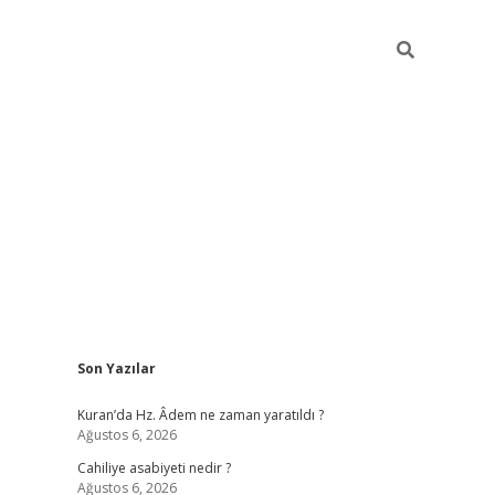
Sidebar
Son Yazılar
elexbet yeni giriş adresi
betexper.xyz
Kuran’da Hz. Âdem ne zaman yaratıldı ?
Ağustos 6, 2026
Cahiliye asabiyeti nedir ?
Ağustos 6, 2026