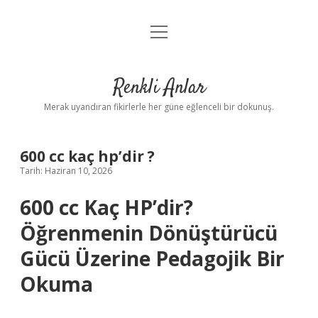
menüyü
Anasayfa
aç
Gizlilik Politikası
Renkli Anlar
Yasal Uyarı
Merak uyandıran fikirlerle her güne eğlenceli bir dokunuş.
Hakkımızda
600 cc kaç hp’dir ?
Tarih: Haziran 10, 2026
600 cc Kaç HP’dir?
Öğrenmenin Dönüştürücü
Gücü Üzerine Pedagojik Bir
Okuma