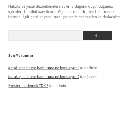
Hukuka ve yasal düzenlemelere aykırı olduğunu düşündüğünüz
içerikleri,
backlinkpanelicomtr@gmail.com
adresine bildirmeniz
halinde, ilgili içerikler yasal süre içerisinde sitemizden kaldırılacaktır.
Arama
Son Yorumlar
Karakuş tatlısının hamuruna ne konuluyor ?
için
admin
Karakuş tatlısının hamuruna ne konuluyor ?
için
Şevket
Şvester ne demek TDK ?
için
admin
yeni giriş adresi
betexper.xyz