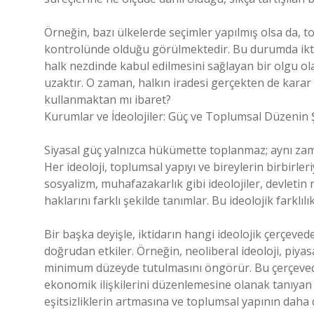
Örneğin, bazı ülkelerde seçimler yapılmış olsa da, to
kontrolünde olduğu görülmektedir. Bu durumda iktidar
halk nezdinde kabul edilmesini sağlayan bir olgu ol
uzaktır. O zaman, halkın iradesi gerçekten de kara
kullanmaktan mı ibaret?
Kurumlar ve İdeolojiler: Güç ve Toplumsal Düzenin 
Siyasal güç yalnızca hükümette toplanmaz; aynı zaman
Her ideoloji, toplumsal yapıyı ve bireylerin birbirleri
sosyalizm, muhafazakarlık gibi ideolojiler, devleti
haklarını farklı şekilde tanımlar. Bu ideolojik farklıl
Bir başka deyişle, iktidarın hangi ideolojik çerçeved
doğrudan etkiler. Örneğin, neoliberal ideoloji, piya
minimum düzeyde tutulmasını öngörür. Bu çerçeved
ekonomik ilişkilerini düzenlemesine olanak tanıya
eşitsizliklerin artmasına ve toplumsal yapının daha 