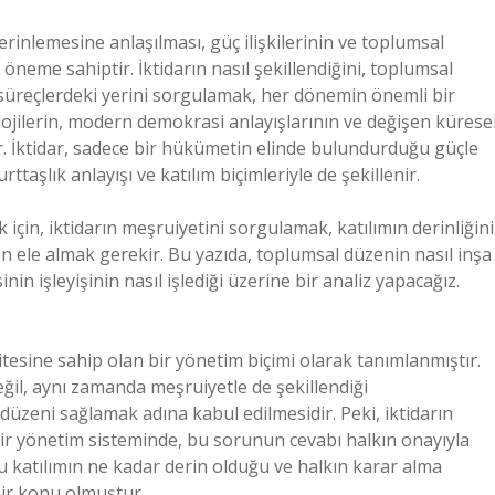
erinlemesine anlaşılması, güç ilişkilerinin ve toplumsal
öneme sahiptir. İktidarın nasıl şekillendiğini, toplumsal
süreçlerdeki yerini sorgulamak, her dönemin önemli bir
jilerin, modern demokrasi anlayışlarının ve değişen kürese
r. İktidar, sadece bir hükümetin elinde bulundurduğu güçle
rttaşlık anlayışı ve katılım biçimleriyle de şekillenir.
in, iktidarın meşruiyetini sorgulamak, katılımın derinliğini
n ele almak gerekir. Bu yazıda, toplumsal düzenin nasıl inşa
in işleyişinin nasıl işlediği üzerine bir analiz yapacağız.
itesine sahip olan bir yönetim biçimi olarak tanımlanmıştır.
değil, aynı zamanda meşruiyetle de şekillendiği
üzeni sağlamak adına kabul edilmesidir. Peki, iktidarın
bir yönetim sisteminde, bu sorunun cevabı halkın onayıyla
 katılımın ne kadar derin olduğu ve halkın karar alma
 bir konu olmuştur.