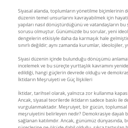
Siyasal alanda, toplumların yönetilme biçimlerinin d
düzenin temel unsurlarını kavrayabilmek için hayati 
yapıları nasıl dönüştürdüğünü ve vatandaşların bu 
sorusu olmuştur. Günümüzde bu sorular, yeni ideolo
dengelerin etkisiyle daha da karmaşık hale gelmişti
sınırlı değildir; aynı zamanda kurumlar, ideolojiler, yu
Siyasi düzenin içinde bulunduğu dönüşümü anlamak iç
incelemek ve bu süreçte yurttaşlık kavramını yenide
edildiği, hangi güçlerin devrede olduğu ve demokrasin
İktidarın Meşruiyeti ve Güç İlişkileri
İktidar, tarihsel olarak, yalnızca zor kullanma kapas
Ancak, siyasal teorilerde iktidarın sadece baskı ile 
vurgulanmaktadır. Meşruiyet, bir gücün, toplumsal d
meşruiyetini belirleyen nedir? Demokrasiye dayalı 
sağlanan katılımdır. Ancak, günümüz dünyasında, bu
süreçlerine ne ölçüde dahil olduğu, sıkça tartışılan