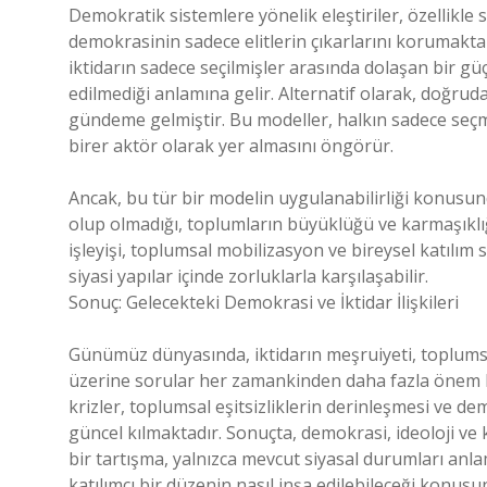
Demokratik sistemlere yönelik eleştiriler, özellikle 
demokrasinin sadece elitlerin çıkarlarını korumaktan
iktidarın sadece seçilmişler arasında dolaşan bir gü
edilmediği anlamına gelir. Alternatif olarak, doğru
gündeme gelmiştir. Bu modeller, halkın sadece seçm
birer aktör olarak yer almasını öngörür.
Ancak, bu tür bir modelin uygulanabilirliği konusund
olup olmadığı, toplumların büyüklüğü ve karmaşıklığ
işleyişi, toplumsal mobilizasyon ve bireysel katılım
siyasi yapılar içinde zorluklarla karşılaşabilir.
Sonuç: Gelecekteki Demokrasi ve İktidar İlişkileri
Günümüz dünyasında, iktidarın meşruiyeti, toplumsal
üzerine sorular her zamankinden daha fazla önem k
krizler, toplumsal eşitsizliklerin derinleşmesi ve 
güncel kılmaktadır. Sonuçta, demokrasi, ideoloji ve 
bir tartışma, yalnızca mevcut siyasal durumları anl
katılımcı bir düzenin nasıl inşa edilebileceği konusun