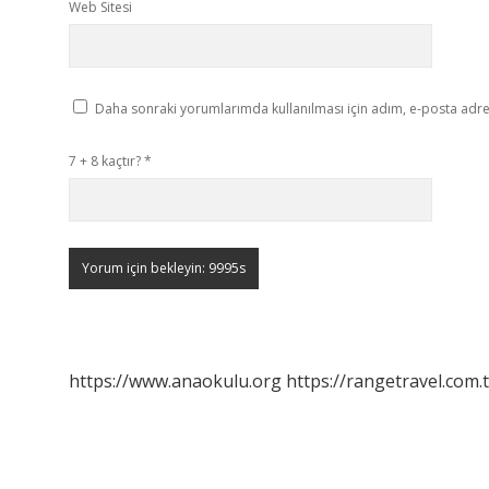
Web Sitesi
Daha sonraki yorumlarımda kullanılması için adım, e-posta adres
7 + 8 kaçtır?
*
https://www.anaokulu.org
https://rangetravel.com.t