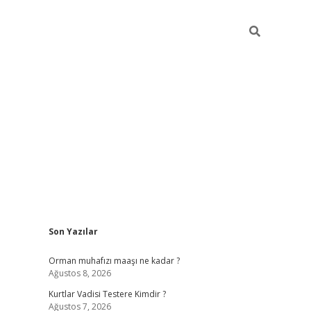
Sidebar
Son Yazılar
elexbet yeni giriş adresi
betexper.xyz
Orman muhafızı maaşı ne kadar ?
Ağustos 8, 2026
Kurtlar Vadisi Testere Kimdir ?
Ağustos 7, 2026