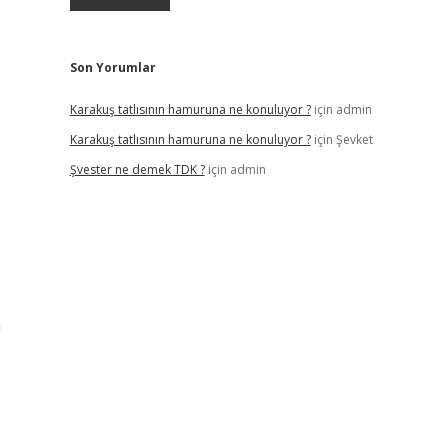
Son Yorumlar
Karakuş tatlısının hamuruna ne konuluyor ?
için
admin
Karakuş tatlısının hamuruna ne konuluyor ?
için
Şevket
Şvester ne demek TDK ?
için
admin
ü