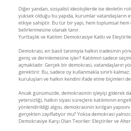
Diğer yandan, sosyalist ideolojilerde ise devletin ro
yüksek olduğu bu yapıda, kurumlar vatandaşların eş
etkiye sahiptir. Bu tür bir yapı, hem toplumsal he
belirlenmesine olanak tanır.
Yurttaşlık ve Katılım: Demokrasiye Katkı ve Eleştirile
Demokrasi, en basit tanımıyla halkın iradesinin yön
geniş ve derinlemesine işler? Katılımın sadece seçim
açmaktadır. Gerçek bir demokrasi, vatandaşların yön
gerektirir. Bu, sadece oy kullanmakla sınırlı kalmaz
kuruluşları ve halkın kendini ifade etme biçimleri de
Ancak günümüzde, demokrasinin işleyişi giderek da
yetersizliği, halkın siyasi süreçlere katılımının engel
yönlendirildiği algısı, demokrasinin kırılgan yapıs
gerçekten zayıflatıyor mu? Yoksa demokrasi yalnızc
Demokrasiye Karşı Olan Teoriler: Eleştiriler ve Alte