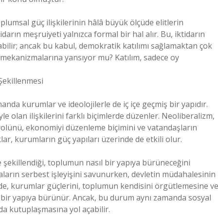
plumsal güç ilişkilerinin hâlâ büyük ölçüde elitlerin
ın meşruiyeti yalnızca formal bir hal alır. Bu, iktidarın
abilir; ancak bu kabul, demokratik katılımı sağlamaktan çok
r mekanizmalarına yansıyor mu? Katılım, sadece oy
Şekillenmesi
da kurumlar ve ideolojilerle de iç içe geçmiş bir yapıdır.
yle olan ilişkilerini farklı biçimlerde düzenler. Neoliberalizm,
n rolünü, ekonomiyi düzenleme biçimini ve vatandaşların
ıklar, kurumların güç yapıları üzerinde de etkili olur.
e şekillendiği, toplumun nasıl bir yapıya bürüneceğini
saların serbest işleyişini savunurken, devletin müdahalesinin
e, kurumlar güçlerini, toplumun kendisini örgütlemesine v
n bir yapıya bürünür. Ancak, bu durum aynı zamanda sosyal
da kutuplaşmasına yol açabilir.