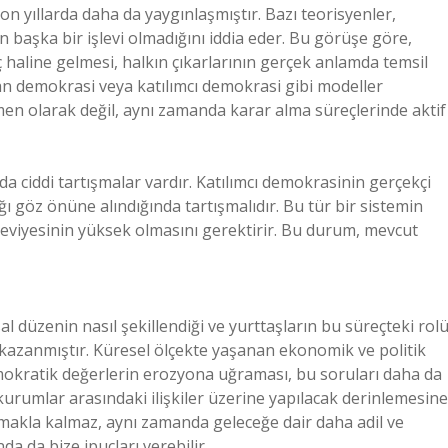
son yıllarda daha da yaygınlaşmıştır. Bazı teorisyenler,
 başka bir işlevi olmadığını iddia eder. Bu görüşe göre,
ç haline gelmesi, halkın çıkarlarının gerçek anlamda temsil
dan demokrasi veya katılımcı demokrasi gibi modeller
en olarak değil, aynı zamanda karar alma süreçlerinde aktif
a ciddi tartışmalar vardır. Katılımcı demokrasinin gerçekçi
ı göz önüne alındığında tartışmalıdır. Bu tür bir sistemin
 seviyesinin yüksek olmasını gerektirir. Bu durum, mevcut
 düzenin nasıl şekillendiği ve yurttaşların bu süreçteki rol
azanmıştır. Küresel ölçekte yaşanan ekonomik ve politik
demokratik değerlerin erozyona uğraması, bu soruları daha da
kurumlar arasındaki ilişkiler üzerine yapılacak derinlemesine
amakla kalmaz, aynı zamanda geleceğe dair daha adil ve
da da bize ipuçları verebilir.