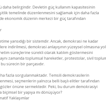
lü daha belirgindir. Devletin güç kullanım kapasitesinin
itlik temelinde düzenlenmesini sağlamak için daha fazla
m de ekonomik düzenin merkezi bir güç tarafından
r
etime yansıdığı bir sistemdir. Ancak, demokrasi ne kadar
lere indirilmesi, demokrasi anlayışının yüzeysel olmasına yol
etim süreçlerine sürekli olarak katılım göstermesini
; aynı zamanda toplumsal hareketler, protestolar, sivil toplu
 bu sürecin bir parçasıdır.
ha fazla sorgulanmaktadır. Temsili demokrasilerin
lenmesi, seçmenlerin yalnızca belli başlı elitler tarafından
ını gözler önüne sermektedir. Peki, bu durum demokrasiyi
a biçimsel bir yapıya mı dönüşüyor?
rnatif Yaklaşımlar