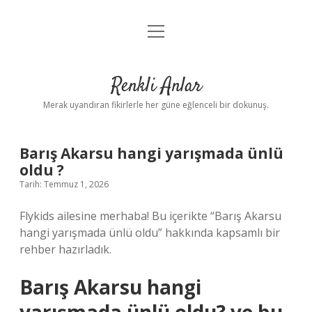
menüyü
Anasayfa
aç
Gizlilik Politikası
Renkli Anlar
Yasal Uyarı
Merak uyandıran fikirlerle her güne eğlenceli bir dokunuş.
Hakkımızda
Barış Akarsu hangi yarışmada ünlü
oldu ?
Tarih: Temmuz 1, 2026
Flykids ailesine merhaba! Bu içerikte “Barış Akarsu
hangi yarışmada ünlü oldu” hakkında kapsamlı bir
rehber hazırladık.
Barış Akarsu hangi