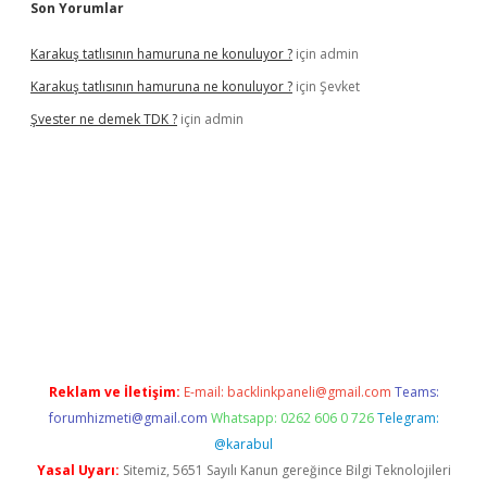
Son Yorumlar
Karakuş tatlısının hamuruna ne konuluyor ?
için
admin
Karakuş tatlısının hamuruna ne konuluyor ?
için
Şevket
Şvester ne demek TDK ?
için
admin
ni giriş adresi
betexper.xyz
Reklam ve İletişim:
E-mail:
backlinkpaneli@gmail.com
Teams:
forumhizmeti@gmail.com
Whatsapp: 0262 606 0 726
Telegram:
@karabul
Yasal Uyarı:
Sitemiz, 5651 Sayılı Kanun gereğince Bilgi Teknolojileri