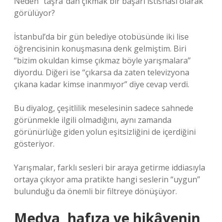
Neden “taşra”dan çıkmak bir başarı istisnası olarak
görülüyor?
İstanbul’da bir gün belediye otobüsünde iki lise
öğrencisinin konuşmasına denk gelmiştim. Biri
“bizim okuldan kimse çıkmaz böyle yarışmalara”
diyordu. Diğeri ise “çıkarsa da zaten televizyona
çıkana kadar kimse inanmıyor” diye cevap verdi.
Bu diyalog, çeşitlilik meselesinin sadece sahnede
görünmekle ilgili olmadığını, aynı zamanda
görünürlüğe giden yolun eşitsizliğini de içerdiğini
gösteriyor.
Yarışmalar, farklı sesleri bir araya getirme iddiasıyla
ortaya çıkıyor ama pratikte hangi seslerin “uygun”
bulunduğu da önemli bir filtreye dönüşüyor.
Medya, hafıza ve hikâyenin