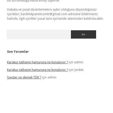
bu sorumluluğu kabul etmiş sayılırlar.
Hukuka ve yasal düzenlemelere aykırı olduğunu düşündüğünüz
içerikleri,
backlinkpanelicomtr@gmail.com
adresine bildirmeniz
halinde, ilgili içerikler yasal süre içerisinde sitemizden kaldırılacaktır.
Arama
Son Yorumlar
Karakuş tatlısının hamuruna ne konuluyor ?
için
admin
Karakuş tatlısının hamuruna ne konuluyor ?
için
Şevket
Şvester ne demek TDK ?
için
admin