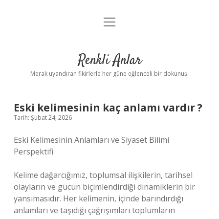
menüyü
Anasayfa
aç
Gizlilik Politikası
Renkli Anlar
Yasal Uyarı
Merak uyandıran fikirlerle her güne eğlenceli bir dokunuş.
Hakkımızda
Eski kelimesinin kaç anlamı vardır ?
Tarih: Şubat 24, 2026
Eski Kelimesinin Anlamları ve Siyaset Bilimi
Perspektifi
Kelime dağarcığımız, toplumsal ilişkilerin, tarihsel
olayların ve gücün biçimlendirdiği dinamiklerin bir
yansımasıdır. Her kelimenin, içinde barındırdığı
anlamları ve taşıdığı çağrışımları toplumların