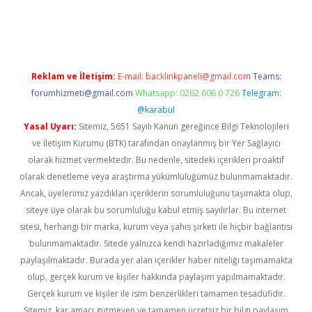
t yeni giriş adresi
betexper.xyz
Reklam ve İletişim:
E-mail:
backlinkpaneli@gmail.com
Teams:
forumhizmeti@gmail.com
Whatsapp: 0262 606 0 726
Telegram:
@karabul
Yasal Uyarı:
Sitemiz, 5651 Sayılı Kanun gereğince Bilgi Teknolojileri
ve İletişim Kurumu (BTK) tarafından onaylanmış bir Yer Sağlayıcı
olarak hizmet vermektedir. Bu nedenle, sitedeki içerikleri proaktif
olarak denetleme veya araştırma yükümlülüğümüz bulunmamaktadır.
Ancak, üyelerimiz yazdıkları içeriklerin sorumluluğunu taşımakta olup,
siteye üye olarak bu sorumluluğu kabul etmiş sayılırlar. Bu internet
sitesi, herhangi bir marka, kurum veya şahıs şirketi ile hiçbir bağlantısı
bulunmamaktadır. Sitede yalnızca kendi hazırladığımız makaleler
paylaşılmaktadır. Burada yer alan içerikler haber niteliği taşımamakta
olup, gerçek kurum ve kişiler hakkında paylaşım yapılmamaktadır.
Gerçek kurum ve kişiler ile isim benzerlikleri tamamen tesadüfidir.
Sitemiz, kar amacı gütmeyen ve tamamen ücretsiz bir bilgi paylaşım