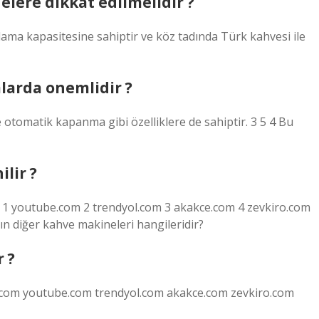
ere dikkat edilmelidir ?
lama kapasitesine sahiptir ve köz tadında Türk kahvesi ile
arda onemlidir ?
ve otomatik kapanma gibi özelliklere de sahiptir. 3 5 4 Bu
lir ?
m 1 youtube.com 2 trendyol.com 3 akakce.com 4 zevkiro.com
nın diğer kahve makineleri hangileridir?
 ?
ca.com youtube.com trendyol.com akakce.com zevkiro.com