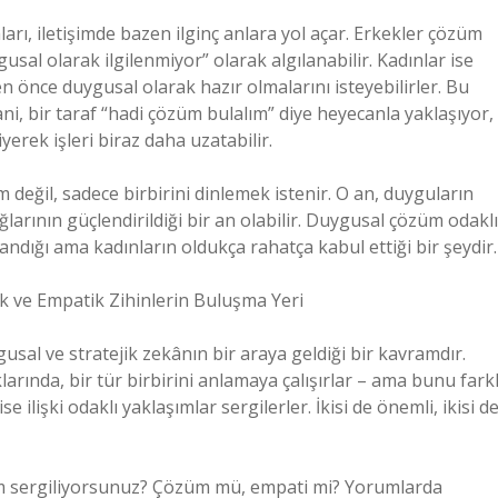
arı, iletişimde bazen ilginç anlara yol açar. Erkekler çözüm
sal olarak ilgilenmiyor” olarak algılanabilir. Kadınlar ise
 önce duygusal olarak hazır olmalarını isteyebilirler. Bu
i, bir taraf “hadi çözüm bulalım” diye heyecanla yaklaşıyor,
yerek işleri biraz daha uzatabilir.
değil, sadece birbirini dinlemek istenir. O an, duyguların
bağlarının güçlendirildiği bir an olabilir. Duygusal çözüm odaklı
dığı ama kadınların oldukça rahatça kabul ettiği bir şeydir.
ik ve Empatik Zihinlerin Buluşma Yeri
gusal ve stratejik zekânın bir araya geldiği bir kavramdır.
ında, bir tür birbirini anlamaya çalışırlar – ama bunu farkl
e ilişki odaklı yaklaşımlar sergilerler. İkisi de önemli, ikisi d
şım sergiliyorsunuz? Çözüm mü, empati mi? Yorumlarda