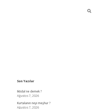
Sidebar
Son Yazılar
elexbet yeni giriş adresi
betexper.xyz
Iktidal ne demek ?
Ağustos 7, 2026
Kurtalanın neyi meşhur ?
Ağustos 7, 2026