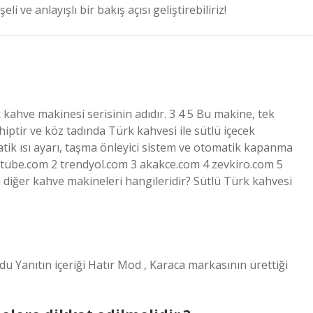
li ve anlayışlı bir bakış açısı geliştirebiliriz!
 kahve makinesi serisinin adıdır. 3 4 5 Bu makine, tek
iptir ve köz tadında Türk kahvesi ile sütlü içecek
atik ısı ayarı, taşma önleyici sistem ve otomatik kapanma
youtube.com 2 trendyol.com 3 akakce.com 4 zevkiro.com 5
n diğer kahve makineleri hangileridir? Sütlü Türk kahvesi
 Yanıtın içeriği Hatır Mod , Karaca markasının ürettiği