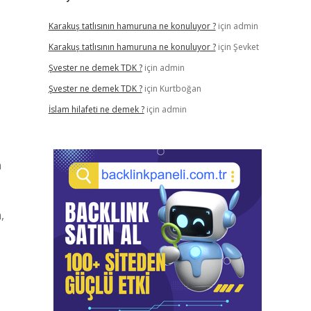
Karakuş tatlısının hamuruna ne konuluyor ?
için
admin
Karakuş tatlısının hamuruna ne konuluyor ?
için
Şevket
Şvester ne demek TDK ?
için
admin
Şvester ne demek TDK ?
için
Kurtboğan
İslam hilafeti ne demek ?
için
admin
n
,