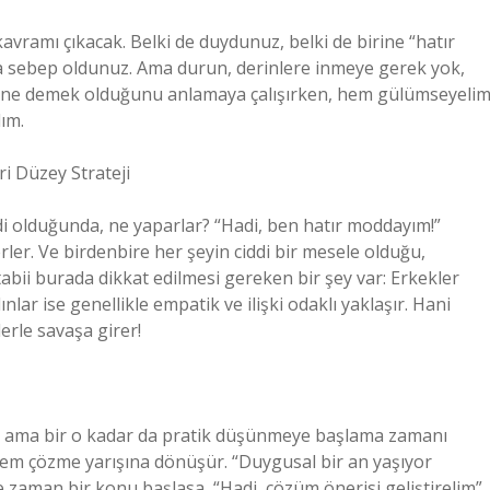
avramı çıkacak. Belki de duydunuz, belki de birine “hatır
ına sebep oldunuz. Ama durun, derinlere inmeye gerek yok,
un ne demek olduğunu anlamaya çalışırken, hem gülümseyeli
lım.
ri Düzey Strateji
di olduğunda, ne yaparlar? “Hadi, ben hatır moddayım!”
rler. Ve birdenbire her şeyin ciddi bir mesele olduğu,
 tabii burada dikkat edilmesi gereken bir şey var: Erkekler
r ise genellikle empatik ve ilişki odaklı yaklaşır. Hani
lerle savaşa girer!
iği, ama bir o kadar da pratik düşünmeye başlama zamanı
em çözme yarışına dönüşür. “Duygusal bir an yaşıyor
zaman bir konu başlasa, “Hadi, çözüm önerisi geliştirelim”