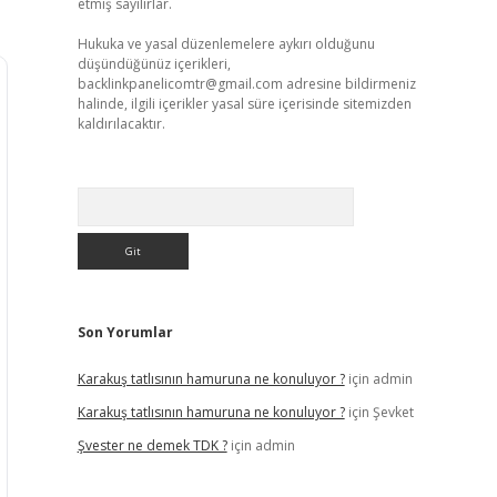
etmiş sayılırlar.
Hukuka ve yasal düzenlemelere aykırı olduğunu
düşündüğünüz içerikleri,
backlinkpanelicomtr@gmail.com
adresine bildirmeniz
halinde, ilgili içerikler yasal süre içerisinde sitemizden
kaldırılacaktır.
Arama
Son Yorumlar
Karakuş tatlısının hamuruna ne konuluyor ?
için
admin
Karakuş tatlısının hamuruna ne konuluyor ?
için
Şevket
Şvester ne demek TDK ?
için
admin