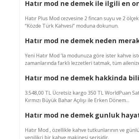
Hatır mod ne demek ile ilgili en o
Hatır Plus Mod cezvesine 2 fincan suyu ve 2 ölçe
“Közde Türk Kahvesi” moduna dokunun.
Hatır mod ne demek neden merak 
Yeni Hatır Mod ’la modunuza göre ister kahve iste
zamanlarında farklı lezzetleri tatmak, tüm aileni
Hatır mod ne demek hakkinda bili
3.548,00 TL Ücretsiz kargo 350 TL WorldPuan Sat
Kırmızı Büyük Bahar Açılışı ile Erken Dönem…
Hatır mod ne demek gunluk hayatta
Hatır Mod , özellikle kahve tutkunlarının ve günlü
yenilikçi bir kahve makinesi serisidir.