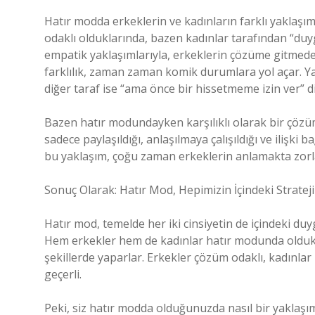
Hatır modda erkeklerin ve kadınların farklı yaklaşıml
odaklı olduklarında, bazen kadınlar tarafından “duygu
empatik yaklaşımlarıyla, erkeklerin çözüme gitmeden
farklılık, zaman zaman komik durumlara yol açar. Yan
diğer taraf ise “ama önce bir hissetmeme izin ver” di
Bazen hatır modundayken karşılıklı olarak bir çözüm 
sadece paylaşıldığı, anlaşılmaya çalışıldığı ve ilişki 
bu yaklaşım, çoğu zaman erkeklerin anlamakta zorlan
Sonuç Olarak: Hatır Mod, Hepimizin İçindeki Stratej
Hatır mod, temelde her iki cinsiyetin de içindeki duy
Hem erkekler hem de kadınlar hatır modunda olduklar
şekillerde yaparlar. Erkekler çözüm odaklı, kadınlar is
geçerli.
Peki, siz hatır modda olduğunuzda nasıl bir yakla