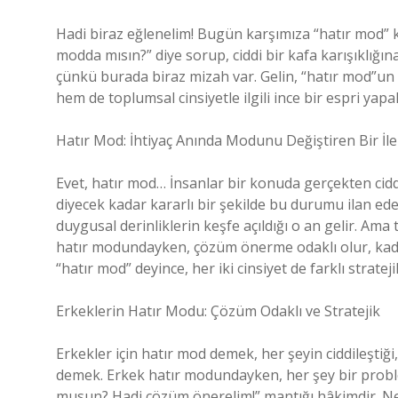
Hadi biraz eğlenelim! Bugün karşımıza “hatır mod” k
modda mısın?” diye sorup, ciddi bir kafa karışıklığ
çünkü burada biraz mizah var. Gelin, “hatır mod”
hem de toplumsal cinsiyetle ilgili ince bir espri yapa
Hatır Mod: İhtiyaç Anında Modunu Değiştiren Bir İle
Evet, hatır mod… İnsanlar bir konuda gerçekten cid
diyecek kadar kararlı bir şekilde bu durumu ilan ede
duygusal derinliklerin keşfe açıldığı o an gelir. Ama
hatır modundayken, çözüm önerme odaklı olur, kadınla
“hatır mod” deyince, her iki cinsiyet de farklı strateji
Erkeklerin Hatır Modu: Çözüm Odaklı ve Stratejik
Erkekler için hatır mod demek, her şeyin ciddileşt
demek. Erkek hatır modundayken, her şey bir probl
musun? Hadi çözüm önerelim!” mantığı hâkimdir. Ne 