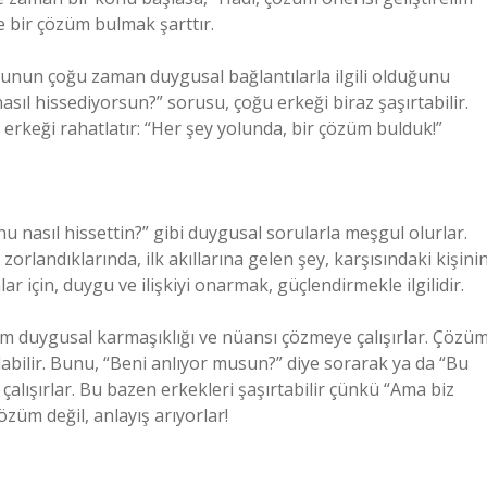
e bir çözüm bulmak şarttır.
dunun çoğu zaman duygusal bağlantılarla ilgili olduğunu
sıl hissediyorsun?” sorusu, çoğu erkeği biraz şaşırtabilir.
erkeği rahatlatır: “Her şey yolunda, bir çözüm bulduk!”
 nasıl hissettin?” gibi duygusal sorularla meşgul olurlar.
zorlandıklarında, ilk akıllarına gelen şey, karşısındaki kişini
r için, duygu ve ilişkiyi onarmak, güçlendirmekle ilgilidir.
m duygusal karmaşıklığı ve nüansı çözmeye çalışırlar. Çözüm
labilir. Bunu, “Beni anlıyor musun?” diye sorarak ya da “Bu
alışırlar. Bu bazen erkekleri şaşırtabilir çünkü “Ama biz
özüm değil, anlayış arıyorlar!