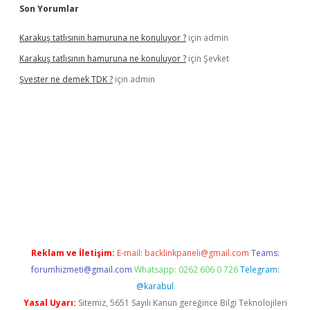
Son Yorumlar
Karakuş tatlısının hamuruna ne konuluyor ?
için
admin
Karakuş tatlısının hamuruna ne konuluyor ?
için
Şevket
Şvester ne demek TDK ?
için
admin
yeni giriş adresi
betexper.xyz
Reklam ve İletişim:
E-mail:
backlinkpaneli@gmail.com
Teams:
forumhizmeti@gmail.com
Whatsapp: 0262 606 0 726
Telegram:
@karabul
Yasal Uyarı:
Sitemiz, 5651 Sayılı Kanun gereğince Bilgi Teknolojileri