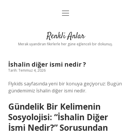
menüyü
Anasayfa
aç
Gizlilik Politikası
Renkli Anlar
Yasal Uyarı
Merak uyandıran fikirlerle her güne eğlenceli bir dokunuş.
Hakkımızda
İshalin diğer ismi nedir ?
Tarih: Temmuz 4, 2026
Flykids sayfasında yeni bir konuya geçiyoruz: Bugün
gündemimiz İshalin diğer ismi nedir.
Gündelik Bir Kelimenin
Sosyolojisi: “İshalin Diğer
İsmi Nedir?” Sorusundan