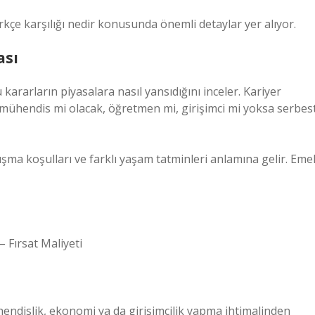
ürkçe karşılığı nedir konusunda önemli detaylar yer alıyor.
ası
kararların piyasalara nasıl yansıdığını inceler. Kariyer
 mühendis mi olacak, öğretmen mi, girişimci mi yoksa serbes
çalışma koşulları ve farklı yaşam tatminleri anlamına gelir. Eme
– Fırsat Maliyeti
ühendislik, ekonomi ya da girişimcilik yapma ihtimalinden