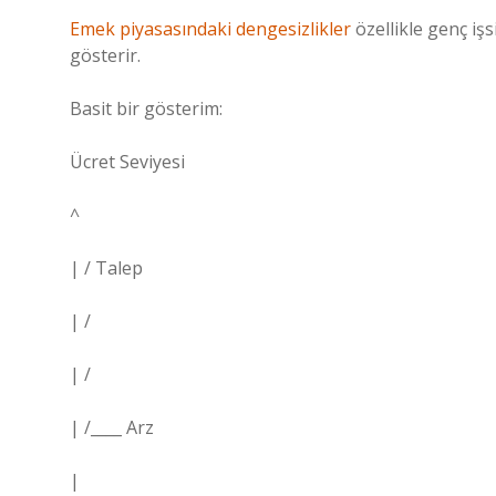
Emek piyasasındaki dengesizlikler
özellikle genç iş
gösterir.
Basit bir gösterim:
Ücret Seviyesi
^
| / Talep
| /
| /
| /____ Arz
|