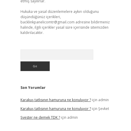
etmiş sayılırlar.
Hukuka ve yasal düzenlemelere aykırı olduğunu
düşündüğünüz içerikleri,
backlinkpanelicomtr@gmail.com
adresine bildirmeniz
halinde, ilgili içerikler yasal süre içerisinde sitemizden
kaldırılacaktır.
Arama
Son Yorumlar
Karakuş tatlısının hamuruna ne konuluyor ?
için
admin
Karakuş tatlısının hamuruna ne konuluyor ?
için
Şevket
Şvester ne demek TDK ?
için
admin