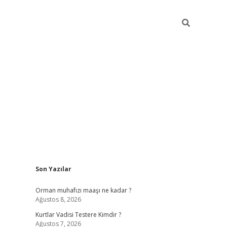
Sidebar
Son Yazılar
elexbet ye
Orman muhafızı maaşı ne kadar ?
Ağustos 8, 2026
Kurtlar Vadisi Testere Kimdir ?
Ağustos 7, 2026