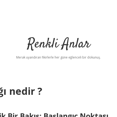
Renkli Anlar
Merak uyandıran fikirlerle her güne eğlenceli bir dokunuş.
ğı nedir ?
 Bir Bakış: Başlangıç Noktası