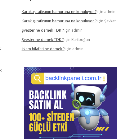
Karakuş tatlısının hamuruna ne konuluyor ?
için
admin
Karakuş tatlısının hamuruna ne konuluyor ?
için
Şevket
Şvester ne demek TDK ?
için
admin
Şvester ne demek TDK ?
için
Kurtboğan
t
İslam hilafeti ne demek ?
için
admin
k