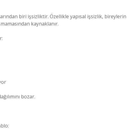
an biri işsizliktir. Özellikle yapısal işsizlik, bireylerin
yuşmamasından kaynaklanır.
r:
yor
dağılımını bozar.
ablo: