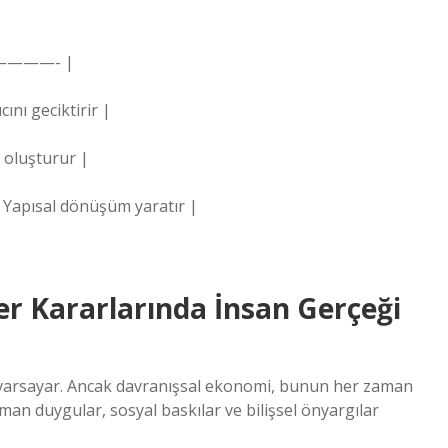
———- |
ını geciktirir |
ı oluşturur |
| Yapısal dönüşüm yaratır |
er Kararlarında İnsan Gerçeği
i varsayar. Ancak davranışsal ekonomi, bunun her zaman
man duygular, sosyal baskılar ve bilişsel önyargılar