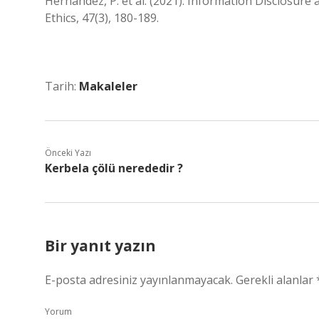
Hernandez, P. et al. (2021). Information Disclosure 
Ethics, 47(3), 180-189.
Tarih:
Makaleler
Önceki Yazı
Kerbela çölü nerededir ?
Bir yanıt yazın
E-posta adresiniz yayınlanmayacak.
Gerekli alanlar
Yorum