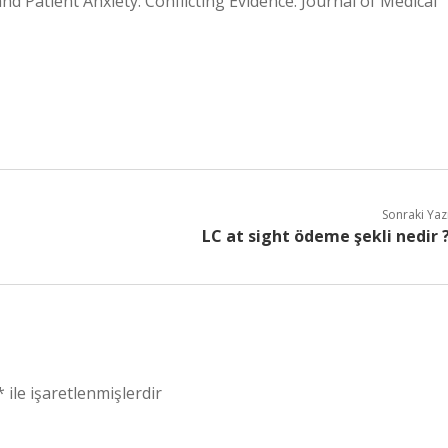
and Patient Anxiety: Conflicting Evidence. Journal of Medical
Sonraki Yaz
LC at sight ödeme şekli nedir 
*
ile işaretlenmişlerdir