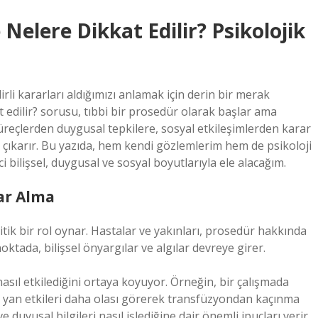
elere Dikkat Edilir? Psikolojik
li kararları aldığımızı anlamak için derin bir merak
 edilir? sorusu, tıbbi bir prosedür olarak başlar ama
l süreçlerden duygusal tepkilere, sosyal etkileşimlerden karar
çıkarır. Bu yazıda, hem kendi gözlemlerim hem de psikoloji
 bilişsel, duygusal ve sosyal boyutlarıyla ele alacağım.
rar Alma
ritik bir rol oynar. Hastalar ve yakınları, prosedür hakkında
 noktada, bilişsel önyargılar ve algılar devreye girer.
 nasıl etkilediğini ortaya koyuyor. Örneğin, bir çalışmada
k yan etkileri daha olası görerek transfüzyondan kaçınma
 duyusal bilgileri nasıl işlediğine dair önemli ipuçları verir.