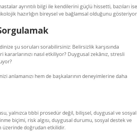
ar ayrıntılı bilgi ile kendilerini güçlü hissetti, bazıları is
sikolojik hazırlığın bireysel ve bağlamsal olduğunu gösteriyor
i Sorgulamak
inize şu soruları sorabilirsiniz: Belirsizlik karşısında
ri kararlarınızı nasıl etkiliyor? Duygusal zekânız, stresli
luyor?
rinizi anlamanızı hem de başkalarının deneyimlerine daha
u, yalnızca tıbbi prosedür değil, bilişsel, duygusal ve sosyal
dinme biçimi, risk algısı, duygusal durumu, sosyal destek ve
 üzerinde doğrudan etkilidir.