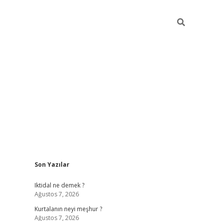
Sidebar
Son Yazılar
elexbet ye
Iktidal ne demek ?
Ağustos 7, 2026
Kurtalanın neyi meşhur ?
Ağustos 7, 2026