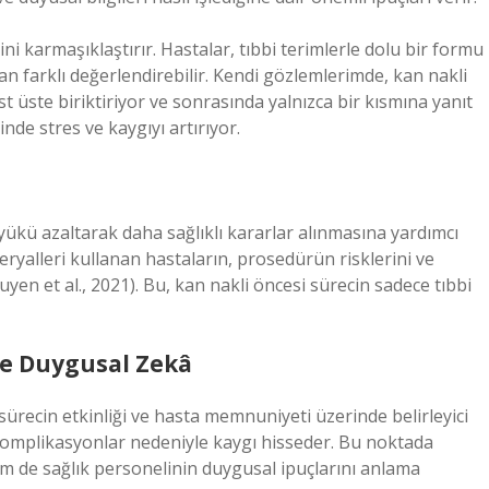
erini karmaşıklaştırır. Hastalar, tıbbi terimlerle dolu bir formu
an farklı değerlendirebilir. Kendi gözlemlerimde, kan nakli
t üste biriktiriyor ve sonrasında yalnızca bir kısmına yanıt
nde stres ve kaygıyı artırıyor.
 yükü azaltarak daha sağlıklı kararlar alınmasına yardımcı
ryalleri kullanan hastaların, prosedürün risklerini ve
en et al., 2021). Bu, kan nakli öncesi sürecin sadece tıbbi
ve Duygusal Zekâ
ürecin etkinliği ve hasta memnuniyeti üzerinde belirleyici
ası komplikasyonlar nedeniyle kaygı hisseder. Bu noktada
m de sağlık personelinin duygusal ipuçlarını anlama