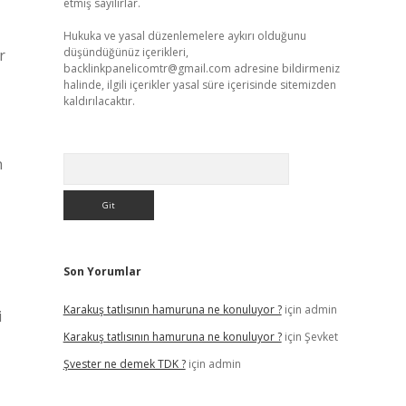
etmiş sayılırlar.
Hukuka ve yasal düzenlemelere aykırı olduğunu
düşündüğünüz içerikleri,
r
backlinkpanelicomtr@gmail.com
adresine bildirmeniz
halinde, ilgili içerikler yasal süre içerisinde sitemizden
kaldırılacaktır.
Arama
n
Son Yorumlar
Karakuş tatlısının hamuruna ne konuluyor ?
için
admin
i
Karakuş tatlısının hamuruna ne konuluyor ?
için
Şevket
Şvester ne demek TDK ?
için
admin