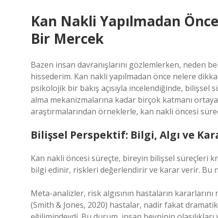
Kan Nakli Yapılmadan Önce N
Bir Mercek
Bazen insan davranışlarını gözlemlerken, neden belir
hissederim. Kan nakli yapılmadan önce nelere dikkat
psikolojik bir bakış açısıyla incelendiğinde, bilişse
alma mekanizmalarına kadar birçok katmanı ortaya 
araştırmalarından örneklerle, kan nakli öncesi süreci
Bilişsel Perspektif: Bilgi, Algı ve Ka
Kan nakli öncesi süreçte, bireyin bilişsel süreçleri k
bilgi edinir, riskleri değerlendirir ve karar verir. Bu
Meta-analizler, risk algısının hastaların kararlarını
(Smith & Jones, 2020) hastalar, nadir fakat dramati
eğilimindeydi. Bu durum, insan beyninin olasılıkları ve