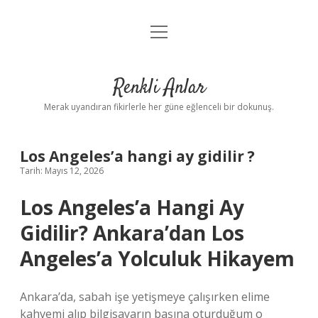
menüyü
Anasayfa
aç
Gizlilik Politikası
Renkli Anlar
Yasal Uyarı
Merak uyandıran fikirlerle her güne eğlenceli bir dokunuş.
Hakkımızda
Los Angeles’a hangi ay gidilir ?
Tarih: Mayıs 12, 2026
Los Angeles’a Hangi Ay
Gidilir? Ankara’dan Los
Angeles’a Yolculuk Hikayem
Ankara’da, sabah işe yetişmeye çalışırken elime
kahvemi alıp bilgisayarın başına oturduğum o