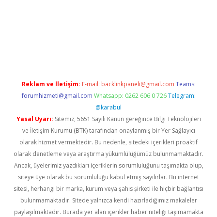
bet yeni giriş adresi
betexper.xyz
Reklam ve İletişim:
E-mail:
backlinkpaneli@gmail.com
Teams:
forumhizmeti@gmail.com
Whatsapp: 0262 606 0 726
Telegram:
@karabul
Yasal Uyarı:
Sitemiz, 5651 Sayılı Kanun gereğince Bilgi Teknolojileri
ve İletişim Kurumu (BTK) tarafından onaylanmış bir Yer Sağlayıcı
olarak hizmet vermektedir. Bu nedenle, sitedeki içerikleri proaktif
olarak denetleme veya araştırma yükümlülüğümüz bulunmamaktadır.
Ancak, üyelerimiz yazdıkları içeriklerin sorumluluğunu taşımakta olup,
siteye üye olarak bu sorumluluğu kabul etmiş sayılırlar. Bu internet
sitesi, herhangi bir marka, kurum veya şahıs şirketi ile hiçbir bağlantısı
bulunmamaktadır. Sitede yalnızca kendi hazırladığımız makaleler
paylaşılmaktadır. Burada yer alan içerikler haber niteliği taşımamakta