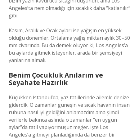
bizim yazın kavurucu sıcağını düşünün, ama Los
Angeles’ta nem olmadığı için sıcaklık daha “katlanılır”
gibi.
Kasım, Aralık ve Ocak ayları ise yağışın en yüksek
olduğu dönemler. Ortalama yağış miktarı aylık 30–50
mm civarında. Bu da demek oluyor ki, Los Angeles’a
bu aylarda gitmek isteyenler, arada bir şemsiyeyi
yanlarına almalı.
Benim Çocukluk Anılarım ve
Seyahate Hazırlık
Küçükken İstanbul’da, yaz tatillerinde ailemle denize
giderdik. O zamanlar güneşin ve sıcak havanın insan
ruhuna nasıl iyi geldiğini anlamazdım ama şimdi
verilerle bakınca aslında o zamanlar “en uygun
aylar”da tatil yapıyormuşuz meğer. İşte Los
Angeles’a gitmeyi planladığımda da benzer bir