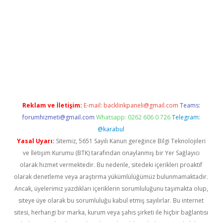
ni giriş adresi
betexper.xyz
Reklam ve İletişim:
E-mail:
backlinkpaneli@gmail.com
Teams:
forumhizmeti@gmail.com
Whatsapp: 0262 606 0 726
Telegram:
@karabul
Yasal Uyarı:
Sitemiz, 5651 Sayılı Kanun gereğince Bilgi Teknolojileri
ve İletişim Kurumu (BTK) tarafından onaylanmış bir Yer Sağlayıcı
olarak hizmet vermektedir. Bu nedenle, sitedeki içerikleri proaktif
olarak denetleme veya araştırma yükümlülüğümüz bulunmamaktadır.
Ancak, üyelerimiz yazdıkları içeriklerin sorumluluğunu taşımakta olup,
siteye üye olarak bu sorumluluğu kabul etmiş sayılırlar. Bu internet
sitesi, herhangi bir marka, kurum veya şahıs şirketi ile hiçbir bağlantısı