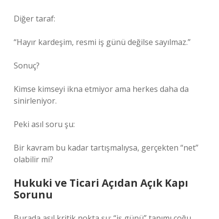
Diğer taraf:
“Hayır kardeşim, resmi iş günü değilse sayılmaz.”
Sonuç?
Kimse kimseyi ikna etmiyor ama herkes daha da
sinirleniyor.
Peki asıl soru şu:
Bir kavram bu kadar tartışmalıysa, gerçekten “net”
olabilir mi?
Hukuki ve Ticari Açıdan Açık Kapı
Sorunu
Burada asıl kritik nokta şu: “iş günü” tanımı çoğu