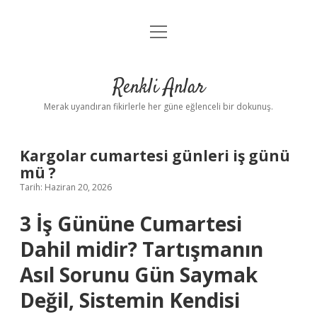
menüyü
Anasayfa
aç
Gizlilik Politikası
Renkli Anlar
Yasal Uyarı
Merak uyandıran fikirlerle her güne eğlenceli bir dokunuş.
Hakkımızda
Kargolar cumartesi günleri iş günü
mü ?
Tarih: Haziran 20, 2026
3 İş Gününe Cumartesi
Dahil midir? Tartışmanın
Asıl Sorunu Gün Saymak
Değil, Sistemin Kendisi