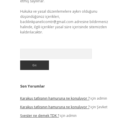
etmiş sayılırlar.
Hukuka ve yasal düzenlemelere aykırı olduğunu
düşündüğünüz içerikleri,
backlinkpanelicomtr@gmail.com
adresine bildirmeniz
halinde, ilgili içerikler yasal süre içerisinde sitemizden
kaldırılacaktır.
Arama
Son Yorumlar
Karakuş tatlısının hamuruna ne konuluyor ?
için
admin
Karakuş tatlısının hamuruna ne konuluyor ?
için
Şevket
Şvester ne demek TDK ?
için
admin