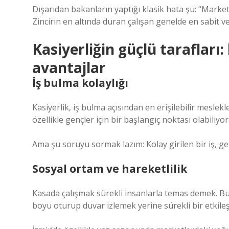
Dışarıdan bakanların yaptığı klasik hata şu: “Marketl
Zincirin en altında duran çalışan genelde en sabit ve e
Kasiyerliğin güçlü tarafla
avantajlar
İş bulma kolaylığı
Kasiyerlik, iş bulma açısından en erişilebilir meslek
özellikle gençler için bir başlangıç noktası olabiliyor
Ama şu soruyu sormak lazım: Kolay girilen bir iş, ge
Sosyal ortam ve hareketlilik
Kasada çalışmak sürekli insanlarla temas demek. Bu ba
boyu oturup duvar izlemek yerine sürekli bir etkileş