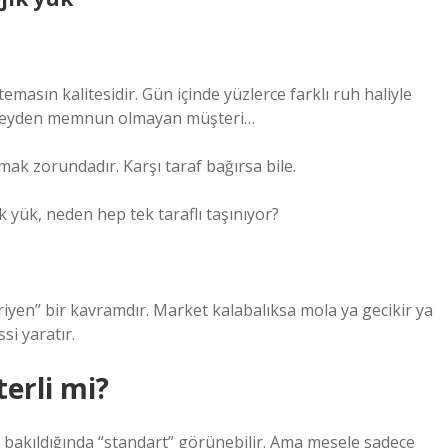
masın kalitesidir. Gün içinde yüzlerce farklı ruh haliyle
çbir şeyden memnun olmayan müşteri…
mak zorundadır. Karşı taraf bağırsa bile.
k yük, neden hep tek taraflı taşınıyor?
riyen” bir kavramdır. Market kalabalıksa mola ya gecikir ya
si yaratır.
erli mi?
a bakıldığında “standart” görünebilir. Ama mesele sadece