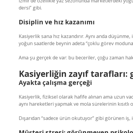
İzmir’de özellikle yaz sezonunda marketlerdeki yoğunl
dersi” gibi.
Disiplin ve hız kazanımı
Kasiyerlik sana hız kazandırır. Aynı anda düşünme, i
yoğun saatlerde beynin adeta “çoklu görev moduna
Ama şu gerçek de var: bu beceriler, çoğu zaman hak 
Kasiyerliğin zayıf taraflar
Ayakta çalışma gerçeği
Kasiyerlik, fiziksel olarak hafife alınan ama uzun vad
aynı hareketleri yapmak ve mola sürelerinin kısıtlı o
Dışarıdan “sadece ürün okutuyor” gibi görünen iş, iç
Müşteri stresi: görünmeyen psikolo