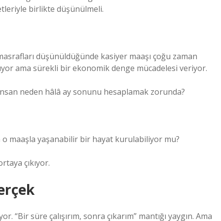
tleriyle birlikte düşünülmeli.
m masrafları düşünüldüğünde kasiyer maaşı çoğu zaman
ışıyor ama sürekli bir ekonomik denge mücadelesi veriyor.
r insan neden hâlâ ay sonunu hesaplamak zorunda?
sa o maaşla yaşanabilir bir hayat kurulabiliyor mu?
rtaya çıkıyor.
gerçek
üyor. “Bir süre çalışırım, sonra çıkarım” mantığı yaygın. Ama