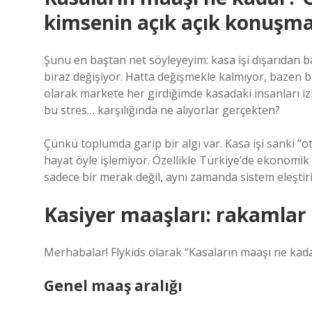
kimsenin açık açık konuşma
Şunu en baştan net söyleyeyim: kasa işi dışarıdan bak
biraz değişiyor. Hatta değişmekle kalmıyor, bazen bi
olarak markete her girdiğimde kasadaki insanları iz
bu stres… karşılığında ne alıyorlar gerçekten?
Çünkü toplumda garip bir algı var. Kasa işi sanki “ot
hayat öyle işlemiyor. Özellikle Türkiye’de ekonomi
sadece bir merak değil, aynı zamanda sistem eleştiris
Kasiyer maaşları: rakamlar 
Merhabalar! Flykids olarak “Kasaların maaşı ne kada
Genel maaş aralığı