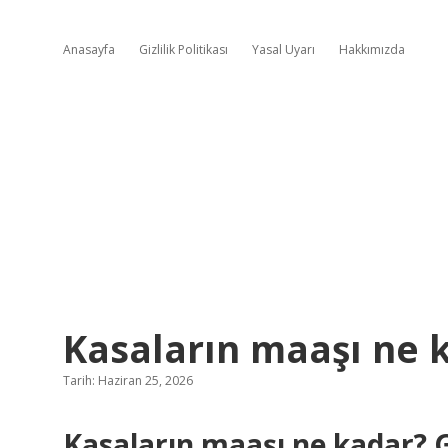
Anasayfa
Gizlilik Politikası
Yasal Uyarı
Hakkımızda
Kasaların maaşı ne 
Tarih: Haziran 25, 2026
Kasaların maaşı ne kadar? G