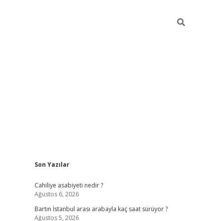
Sidebar
Son Yazılar
elexbet ye
Cahiliye asabiyeti nedir ?
Ağustos 6, 2026
Bartın İstanbul arası arabayla kaç saat sürüyor ?
Ağustos 5, 2026