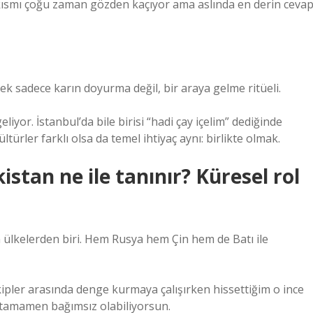
 kısmı çoğu zaman gözden kaçıyor ama aslında en derin ceva
k sadece karın doyurma değil, bir araya gelme ritüeli.
r. İstanbul’da bile birisi “hadi çay içelim” dediğinde
ürler farklı olsa da temel ihtiyaç aynı: birlikte olmak.
tan ne ile tanınır? Küresel rol
ülkelerden biri. Hem Rusya hem Çin hem de Batı ile
ekipler arasında denge kurmaya çalışırken hissettiğim o ince
 tamamen bağımsız olabiliyorsun.