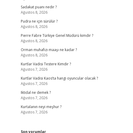
Sadakat puanı nedir ?
Ağustos 8, 2026
Pudra ne için sürülür ?
Ağustos 8, 2026
Pierre Fabre Türkiye Genel Müdürü kimdir ?
Ağustos 8, 2026
Orman muhafızı maaşı ne kadar ?
Ağustos 8, 2026
Kurtlar Vadisi Testere Kimdir ?
Ağustos 7, 2026
Kurtlar Vadisi Kaos’ta hangi oyuncular olacak ?
Ağustos 7, 2026
Iktidal ne demek ?
Ağustos 7, 2026
Kurtalanın neyi meşhur ?
Ağustos 7, 2026
Son yorumlar