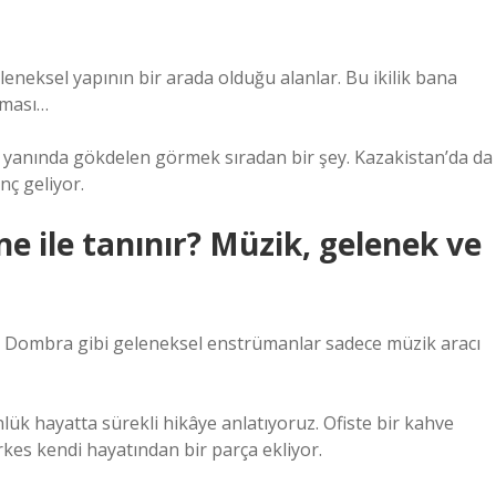
eneksel yapının bir arada olduğu alanlar. Bu ikilik bana
ışması…
n yanında gökdelen görmek sıradan bir şey. Kazakistan’da da
nç geliyor.
e ile tanınır? Müzik, gelenek ve
. Dombra gibi geleneksel enstrümanlar sadece müzik aracı
ük hayatta sürekli hikâye anlatıyoruz. Ofiste bir kahve
rkes kendi hayatından bir parça ekliyor.