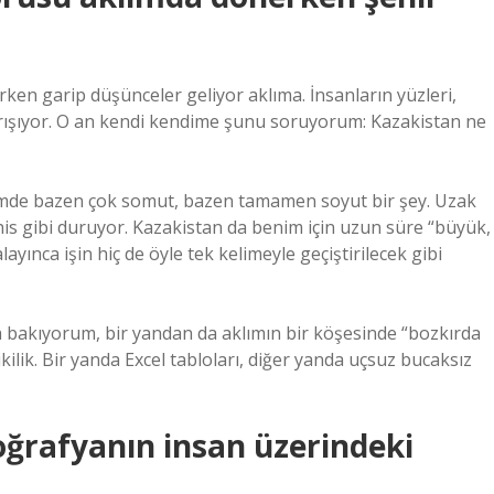
en garip düşünceler geliyor aklıma. İnsanların yüzleri,
 karışıyor. O an kendi kendime şunu soruyorum: Kazakistan ne
hnimde bazen çok somut, bazen tamamen soyut bir şey. Uzak
 his gibi duruyor. Kazakistan da benim için uzun süre “büyük,
ayınca işin hiç de öyle tek kelimeyle geçiştirilecek gibi
 bakıyorum, bir yandan da aklımın bir köşesinde “bozkırda
ilik. Bir yanda Excel tabloları, diğer yanda uçsuz bucaksız
Coğrafyanın insan üzerindeki