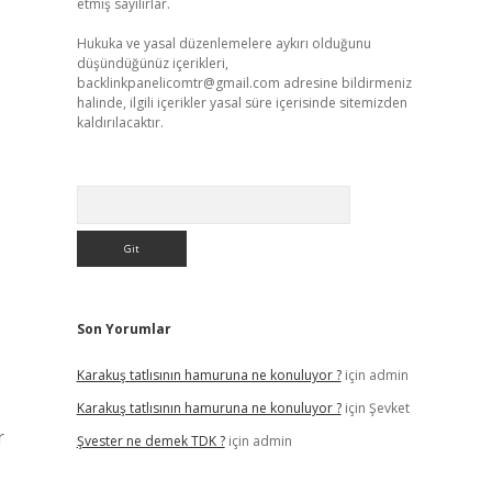
etmiş sayılırlar.
Hukuka ve yasal düzenlemelere aykırı olduğunu
düşündüğünüz içerikleri,
backlinkpanelicomtr@gmail.com
adresine bildirmeniz
halinde, ilgili içerikler yasal süre içerisinde sitemizden
kaldırılacaktır.
Arama
Son Yorumlar
Karakuş tatlısının hamuruna ne konuluyor ?
için
admin
Karakuş tatlısının hamuruna ne konuluyor ?
için
Şevket
r
Şvester ne demek TDK ?
için
admin