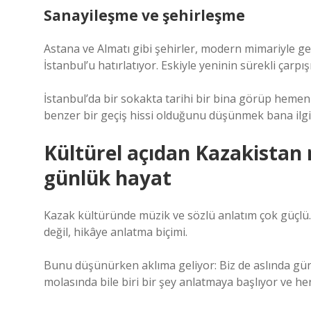
Sanayileşme ve şehirleşme
Astana ve Almatı gibi şehirler, modern mimariyle gel
İstanbul’u hatırlatıyor. Eskiyle yeninin sürekli çarp
İstanbul’da bir sokakta tarihi bir bina görüp heme
benzer bir geçiş hissi olduğunu düşünmek bana ilgi
Kültürel açıdan Kazakistan n
günlük hayat
Kazak kültüründe müzik ve sözlü anlatım çok güçlü
değil, hikâye anlatma biçimi.
Bunu düşünürken aklıma geliyor: Biz de aslında günl
molasında bile biri bir şey anlatmaya başlıyor ve he