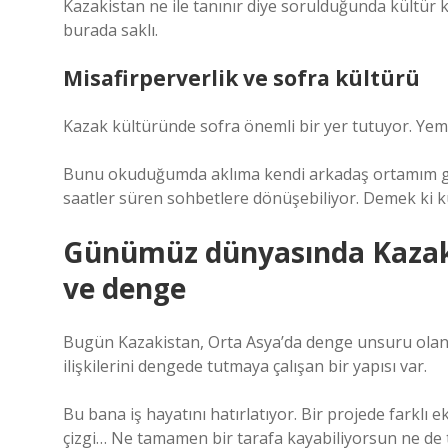
Kazakistan ne ile tanınır diye sorulduğunda kültür
burada saklı.
Misafirperverlik ve sofra kültürü
Kazak kültüründe sofra önemli bir yer tutuyor. Yeme
Bunu okuduğumda aklıma kendi arkadaş ortamım geliyo
saatler süren sohbetlere dönüşebiliyor. Demek ki kült
Günümüz dünyasında Kazakis
ve denge
Bugün Kazakistan, Orta Asya’da denge unsuru olan 
ilişkilerini dengede tutmaya çalışan bir yapısı var.
Bu bana iş hayatını hatırlatıyor. Bir projede farklı 
çizgi… Ne tamamen bir tarafa kayabiliyorsun ne de