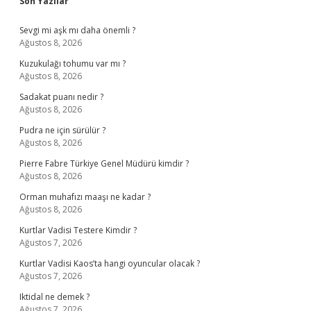
Sidebar
Son Yazılar
Sevgi mi aşk mı daha önemli ?
Ağustos 8, 2026
Kuzukulağı tohumu var mı ?
Ağustos 8, 2026
Sadakat puanı nedir ?
Ağustos 8, 2026
Pudra ne için sürülür ?
Ağustos 8, 2026
Pierre Fabre Türkiye Genel Müdürü kimdir ?
Ağustos 8, 2026
Orman muhafızı maaşı ne kadar ?
Ağustos 8, 2026
Kurtlar Vadisi Testere Kimdir ?
Ağustos 7, 2026
Kurtlar Vadisi Kaos’ta hangi oyuncular olacak ?
Ağustos 7, 2026
Iktidal ne demek ?
Ağustos 7, 2026