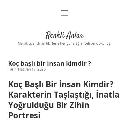
menüyü
Anasayfa
aç
Gizlilik Politikası
Renkli Anlar
Yasal Uyarı
Merak uyandıran fikirlerle her güne eğlenceli bir dokunuş.
Hakkımızda
Koç başlı bir insan kimdir ?
Tarih: Haziran 17, 2026
Koç Başlı Bir İnsan Kimdir?
Karakterin Taşlaştığı, İnatla
Yoğrulduğu Bir Zihin
Portresi