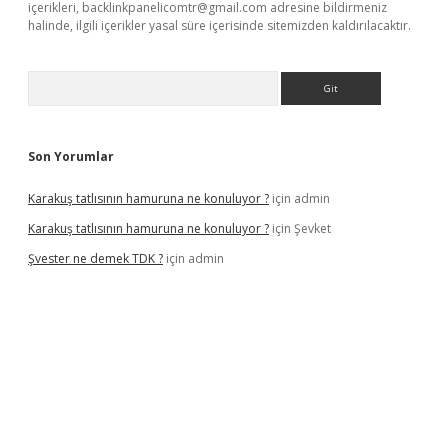
içerikleri,
backlinkpanelicomtr@gmail.com
adresine bildirmeniz
halinde, ilgili içerikler yasal süre içerisinde sitemizden kaldırılacaktır.
Arama
Son Yorumlar
Karakuş tatlısının hamuruna ne konuluyor ?
için
admin
Karakuş tatlısının hamuruna ne konuluyor ?
için
Şevket
Şvester ne demek TDK ?
için
admin
er.xyz