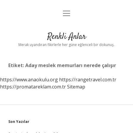
menüyü
Anasayfa
aç
Gizlilik Politikası
Renkli Anlar
Yasal Uyarı
Merak uyandıran fikirlerle her güne eğlenceli bir dokunuş.
Hakkımızda
Etiket:
Aday meslek memurları nerede çalışır
https://www.anaokulu.org
https://rangetravel.com.tr
https://promatareklam.com.tr
Sitemap
Sidebar
Son Yazılar