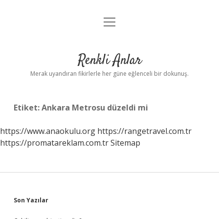
menüyü
Anasayfa
aç
Gizlilik Politikası
Renkli Anlar
Yasal Uyarı
Merak uyandıran fikirlerle her güne eğlenceli bir dokunuş.
Hakkımızda
Etiket:
Ankara Metrosu düzeldi mi
https://www.anaokulu.org
https://rangetravel.com.tr
https://promatareklam.com.tr
Sitemap
Sidebar
Son Yazılar