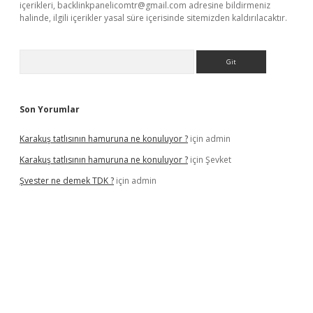
içerikleri,
backlinkpanelicomtr@gmail.com
adresine bildirmeniz
halinde, ilgili içerikler yasal süre içerisinde sitemizden kaldırılacaktır.
Arama
Son Yorumlar
Karakuş tatlısının hamuruna ne konuluyor ?
için
admin
Karakuş tatlısının hamuruna ne konuluyor ?
için
Şevket
Şvester ne demek TDK ?
için
admin
xper.xyz