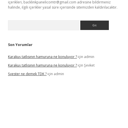
içerikleri,
backlinkpanelicomtr@gmail.com
adresine bildirmeniz
halinde, ilgili içerikler yasal süre içerisinde sitemizden kaldırılacaktır.
Arama
Son Yorumlar
Karakuş tatlısının hamuruna ne konuluyor ?
için
admin
Karakuş tatlısının hamuruna ne konuluyor ?
için
Şevket
Şvester ne demek TDK ?
için
admin
xper.xyz