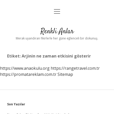
menüyü
Anasayfa
aç
Gizlilik Politikası
Renkli Anlar
Yasal Uyarı
Merak uyandıran fikirlerle her güne eğlenceli bir dokunuş.
Hakkımızda
Etiket:
Arjinin ne zaman etkisini gösterir
https://www.anaokulu.org
https://rangetravel.com.tr
https://promatareklam.com.tr
Sitemap
Sidebar
Son Yazılar