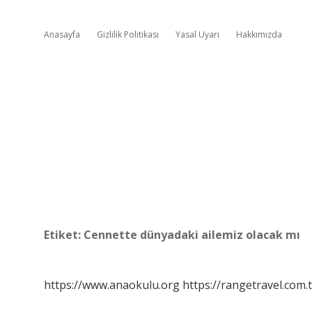
Anasayfa
Gizlilik Politikası
Yasal Uyarı
Hakkımızda
Etiket:
Cennette dünyadaki ailemiz olacak mı
https://www.anaokulu.org
https://rangetravel.com.t