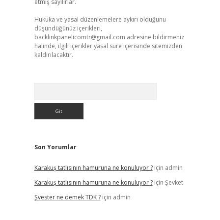
etmiş sayılırlar.
Hukuka ve yasal düzenlemelere aykırı olduğunu
düşündüğünüz içerikleri,
backlinkpanelicomtr@gmail.com
adresine bildirmeniz
halinde, ilgili içerikler yasal süre içerisinde sitemizden
kaldırılacaktır.
Arama
Son Yorumlar
Karakuş tatlısının hamuruna ne konuluyor ?
için
admin
Karakuş tatlısının hamuruna ne konuluyor ?
için
Şevket
Şvester ne demek TDK ?
için
admin