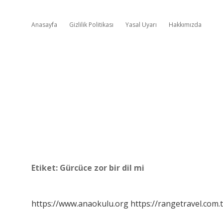
Anasayfa
Gizlilik Politikası
Yasal Uyarı
Hakkımızda
Etiket:
Gürcüce zor bir dil mi
https://www.anaokulu.org
https://rangetravel.com.t