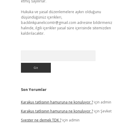
etmiş sayılırlar.
Hukuka ve yasal düzenlemelere aykırı olduğunu
düşündüğünüz içerikleri,
backlinkpanelicomtr@gmail.com
adresine bildirmeniz
halinde, ilgili içerikler yasal süre içerisinde sitemizden
kaldırılacaktır.
Arama
Son Yorumlar
Karakuş tatlısının hamuruna ne konuluyor ?
için
admin
Karakuş tatlısının hamuruna ne konuluyor ?
için
Şevket
Şvester ne demek TDK ?
için
admin