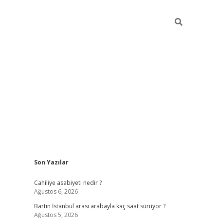
Sidebar
Son Yazılar
elexbet yeni giriş adresi
betexper.xyz
Cahiliye asabiyeti nedir ?
Ağustos 6, 2026
Bartın İstanbul arası arabayla kaç saat sürüyor ?
Ağustos 5, 2026