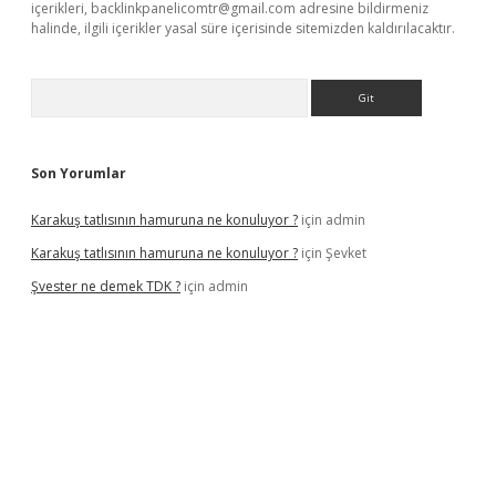
içerikleri,
backlinkpanelicomtr@gmail.com
adresine bildirmeniz
halinde, ilgili içerikler yasal süre içerisinde sitemizden kaldırılacaktır.
Arama
Son Yorumlar
Karakuş tatlısının hamuruna ne konuluyor ?
için
admin
Karakuş tatlısının hamuruna ne konuluyor ?
için
Şevket
Şvester ne demek TDK ?
için
admin
per.xyz