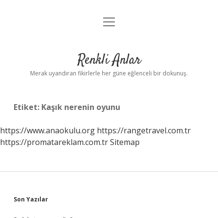
menüyü
Anasayfa
aç
Gizlilik Politikası
Renkli Anlar
Yasal Uyarı
Merak uyandıran fikirlerle her güne eğlenceli bir dokunuş.
Hakkımızda
Etiket:
Kaşık nerenin oyunu
https://www.anaokulu.org
https://rangetravel.com.tr
https://promatareklam.com.tr
Sitemap
Sidebar
Son Yazılar