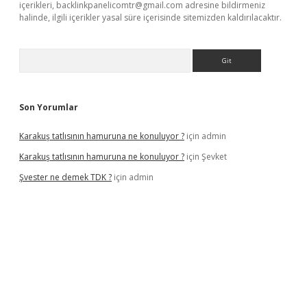
içerikleri,
backlinkpanelicomtr@gmail.com
adresine bildirmeniz
halinde, ilgili içerikler yasal süre içerisinde sitemizden kaldırılacaktır.
Arama
Son Yorumlar
Karakuş tatlısının hamuruna ne konuluyor ?
için
admin
Karakuş tatlısının hamuruna ne konuluyor ?
için
Şevket
Şvester ne demek TDK ?
için
admin
er.xyz