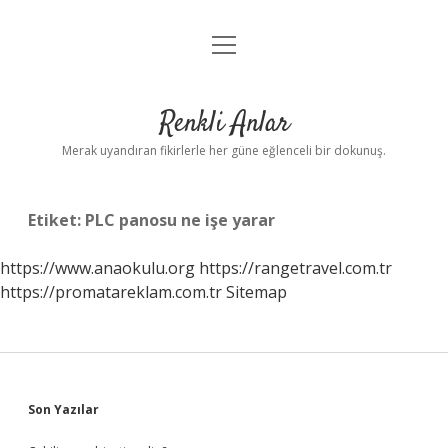
menüyü
Anasayfa
aç
Gizlilik Politikası
Renkli Anlar
Yasal Uyarı
Merak uyandıran fikirlerle her güne eğlenceli bir dokunuş.
Hakkımızda
Etiket:
PLC panosu ne işe yarar
https://www.anaokulu.org
https://rangetravel.com.tr
https://promatareklam.com.tr
Sitemap
Sidebar
Son Yazılar