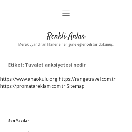
menüyü
Anasayfa
aç
Gizlilik Politikası
Renkli Anlar
Yasal Uyarı
Merak uyandıran fikirlerle her güne eğlenceli bir dokunuş.
Hakkımızda
Etiket:
Tuvalet anksiyetesi nedir
https://www.anaokulu.org
https://rangetravel.com.tr
https://promatareklam.com.tr
Sitemap
Sidebar
Son Yazılar