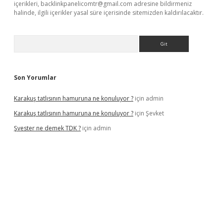
içerikleri,
backlinkpanelicomtr@gmail.com
adresine bildirmeniz
halinde, ilgili içerikler yasal süre içerisinde sitemizden kaldırılacaktır.
Arama
Son Yorumlar
Karakuş tatlısının hamuruna ne konuluyor ?
için
admin
Karakuş tatlısının hamuruna ne konuluyor ?
için
Şevket
Şvester ne demek TDK ?
için
admin
er.xyz