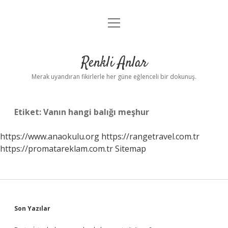
menüyü
Anasayfa
aç
Gizlilik Politikası
Renkli Anlar
Yasal Uyarı
Merak uyandıran fikirlerle her güne eğlenceli bir dokunuş.
Hakkımızda
Etiket:
Vanın hangi balığı meşhur
https://www.anaokulu.org
https://rangetravel.com.tr
https://promatareklam.com.tr
Sitemap
Sidebar
Son Yazılar