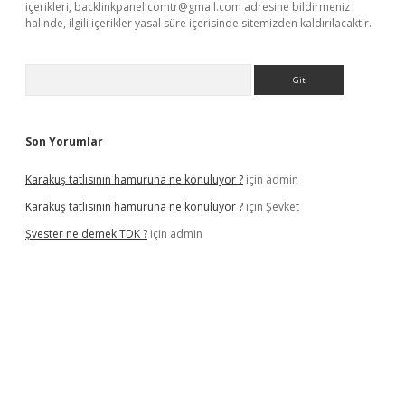
içerikleri,
backlinkpanelicomtr@gmail.com
adresine bildirmeniz
halinde, ilgili içerikler yasal süre içerisinde sitemizden kaldırılacaktır.
Arama
Son Yorumlar
Karakuş tatlısının hamuruna ne konuluyor ?
için
admin
Karakuş tatlısının hamuruna ne konuluyor ?
için
Şevket
Şvester ne demek TDK ?
için
admin
er.xyz