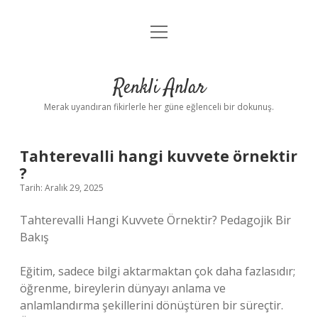
menüyü
Anasayfa
aç
Gizlilik Politikası
Renkli Anlar
Yasal Uyarı
Merak uyandıran fikirlerle her güne eğlenceli bir dokunuş.
Hakkımızda
Tahterevalli hangi kuvvete örnektir
?
Tarih: Aralık 29, 2025
Tahterevalli Hangi Kuvvete Örnektir? Pedagojik Bir
Bakış
Eğitim, sadece bilgi aktarmaktan çok daha fazlasıdır;
öğrenme, bireylerin dünyayı anlama ve
anlamlandırma şekillerini dönüştüren bir süreçtir.