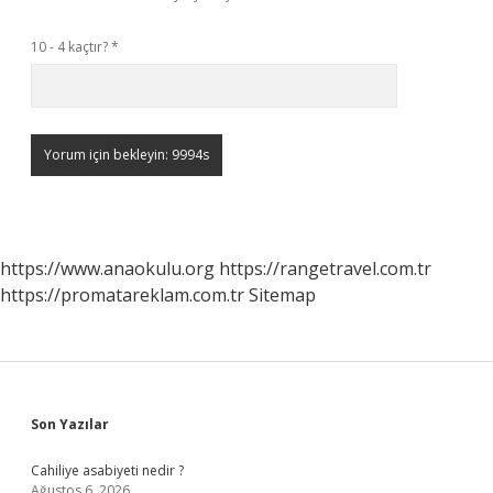
10 - 4 kaçtır?
*
https://www.anaokulu.org
https://rangetravel.com.tr
https://promatareklam.com.tr
Sitemap
Sidebar
Son Yazılar
Cahiliye asabiyeti nedir ?
Ağustos 6, 2026