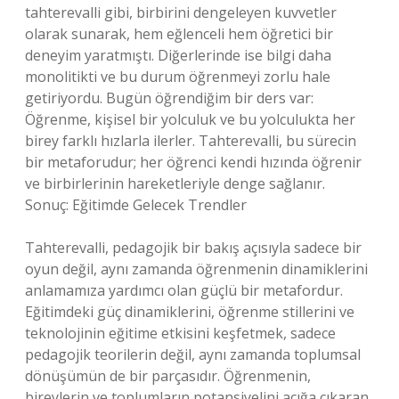
tahterevalli gibi, birbirini dengeleyen kuvvetler
olarak sunarak, hem eğlenceli hem öğretici bir
deneyim yaratmıştı. Diğerlerinde ise bilgi daha
monolitikti ve bu durum öğrenmeyi zorlu hale
getiriyordu. Bugün öğrendiğim bir ders var:
Öğrenme, kişisel bir yolculuk ve bu yolculukta her
birey farklı hızlarla ilerler. Tahterevalli, bu sürecin
bir metaforudur; her öğrenci kendi hızında öğrenir
ve birbirlerinin hareketleriyle denge sağlanır.
Sonuç: Eğitimde Gelecek Trendler
Tahterevalli, pedagojik bir bakış açısıyla sadece bir
oyun değil, aynı zamanda öğrenmenin dinamiklerini
anlamamıza yardımcı olan güçlü bir metafordur.
Eğitimdeki güç dinamiklerini, öğrenme stillerini ve
teknolojinin eğitime etkisini keşfetmek, sadece
pedagojik teorilerin değil, aynı zamanda toplumsal
dönüşümün de bir parçasıdır. Öğrenmenin,
bireylerin ve toplumların potansiyelini açığa çıkaran