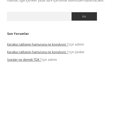
halinde, ilgili içerikler yasal süre içerisinde sitemizden kaldırılacaktır.
Arama
Son Yorumlar
Karakuş tatlısının hamuruna ne konuluyor ?
için
admin
Karakuş tatlısının hamuruna ne konuluyor ?
için
Şevket
Şvester ne demek TDK ?
için
admin
t yeni giriş adresi
betexper.xyz